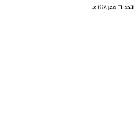
الأحد، ٢٦ صفر ١٤٤٨ هـ