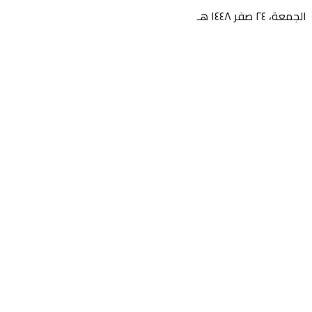
الجمعة، ٢٤ صفر ١٤٤٨ هـ