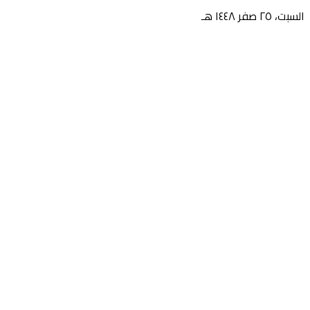
السبت، ٢٥ صفر ١٤٤٨ هـ