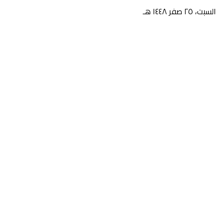
السبت، ٢٥ صفر ١٤٤٨ هـ