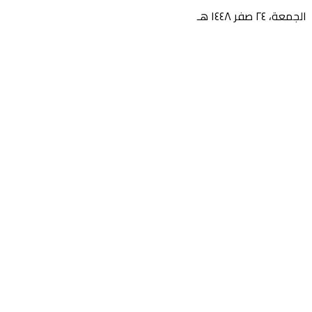
الجمعة، ٢٤ صفر ١٤٤٨ هـ