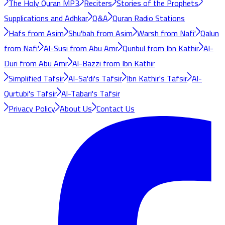
The Holy Quran MP3
Reciters
Stories of the Prophets
Supplications and Adhkar
Q&A
Quran Radio Stations
Hafs from Asim
Shu'bah from Asim
Warsh from Nafi'
Qalun
from Nafi'
Al-Susi from Abu Amr
Qunbul from Ibn Kathir
Al-
Duri from Abu Amr
Al-Bazzi from Ibn Kathir
Simplified Tafsir
Al-Sa'di's Tafsir
Ibn Kathir's Tafsir
Al-
Qurtubi's Tafsir
Al-Tabari's Tafsir
Privacy Policy
About Us
Contact Us