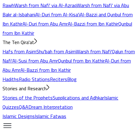
Rawh
Warsh from Nafi' via Al-Azraq
Warsh from Nafi' via Abu
Bakr al-Isbahani
Al-Duri from Al-Kisa'i
Al-Bazzi and Qunbul from
Ibn Kathir
Al-Duri from Abu Amr
Al-Bazzi from Ibn Kathir
Qunbul
from Ibn Kathir
The Ten Qira'at
Hafs from Asim
Shu'bah from Asim
Warsh from Nafi'
Qalun from
Nafi'
Al-Susi from Abu Amr
Qunbul from Ibn Kathir
Al-Duri from
Abu Amr
Al-Bazzi from Ibn Kathir
Hadiths
Radio Stations
Reciters
Blog
Stories and Research
Stories of the Prophets
Supplications and Adhkar
Islamic
Quizzes
Q&A
Dream Interpretation
Islamic Designs
Islamic Fatwas