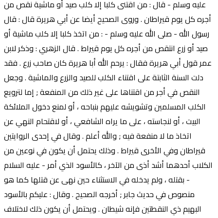
عليه وسلم - قال : من اقتنى كلبا إلا كلب صيد أو ماشية نقص من
أجره كل يوم قيراطان . وروى الصحيح أيضا عن أبي هريرة قال : قال
رسول الله - صلى الله عليه وسلم - : من اتخذ كلبا إلا كلب ماشية أو
صيد أو زرع انتقص من أجره كل يوم قيراط . قال الزهري : وذكر لابن
عمر قول أبي هريرة فقال : يرحم الله أبا هريرة كان صاحب زرع . فقد
دلت السنة الثابتة على اقتناء الكلب للصيد والزرع والماشية . وجعل
النقص في أجر من اقتناها على غير ذلك من المنفعة ; إما لترويع
الكلب المسلمين وتشويشه عليهم بنباحه ، أو لمنع دخول الملائكة
البيت ، أو لنجاسته ، على ما يراه الشافعي ، أو لاقتحام النهي عن
اتخاذ ما لا منفعة فيه ; والله أعلم . وقال في إحدى الروايتين
قيراطان وفي الأخرى قيراط . وذلك يحتمل أن يكون في نوعين من
الكلاب أحدهما أشد أذى من الآخر ، كالأسود الذي أمر - عليه السلام
- بقتله ، ولم يدخله في الاستثناء حين نهى عن قتلها كما هو
منصوص في حديث جابر ; أخرجه الصحيح . وقال : عليكم بالأسود
البهيم ذي النقطتين فإنه شيطان . ويحتمل أن يكون ذلك لاختلاف