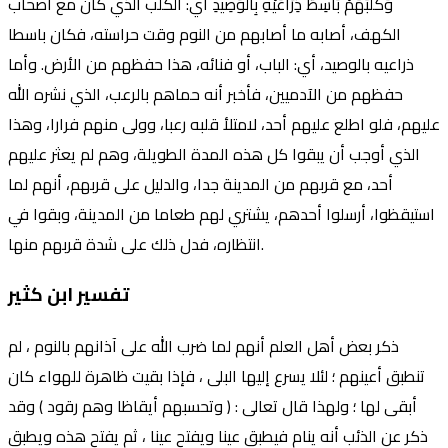
وَكَلْبُهُمْ بَاسِطٌ ذِرَاعَيْهِ بِالْوَصِيدِ أي: الكلب الذي كان مع أصحاب
الكهف، أصابه ما أصابهم من النوم وقت حراسته، فكان باسطا
ذراعيه بالوصيد، أي: الباب، أو فنائه، هذا حفظهم من الأرض. وأما
حفظهم من الآدميين، فأخبر أنه حماهم بالرعب، الذي نشره الله
عليهم، فلو اطلع عليهم أحد، لامتلأ قلبه رعبا، وولى منهم فرارا، وهذا
الذي أوجب أن يبقوا كل هذه المدة الطويلة، وهم لم يعثر عليهم
أحد، مع قربهم من المدينة جدا، والدليل على قربهم، أنهم لما
استيقظوا، أرسلوا أحدهم، يشتري لهم طعاما من المدينة، وبقوا في
انتظاره، فدل ذلك على شدة قربهم منها.
تفسير ابن كثير
ذكر بعض أهل العلم أنهم لما ضرب الله على آذانهم بالنوم ، لم
تنطبق أعينهم ؛ لئلا يسرع إليها البلى ، فإذا بقيت‌ ظاهرة للهواء كان
أبقى لها ؛ ولهذا قال تعالى : ( وتحسبهم أيقاظا وهم رقود ) وقد
ذكر عن الذئب أنه ينام فيطبق عينا ويفتح عينا ، ثم يفتح هذه ويطبق