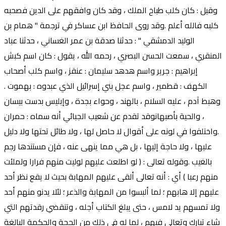
وقيل : كان كلب طباخ الملك ، وقد كان وافقهم على الدين فصحبه
كلبه فالله أعلم .وقد روى الحافظ ابن عساكر في ترجمة " همام بن
الوليد الدمشقي " : حدثنا صدقة بن عمر الغساني ، حدثنا عباد
المنقري ، سمعت الحسن البصري ، رحمه الله ، يقول : كان اسم كبش
إبراهيم : جرير واسم هدهد سليمان : عنقز ، واسم كلب أصحاب
الكهف : قطمير ، واسم عجل بني إسرائيل الذي عبدوه : بهموت .
وهبط آدم ، عليه السلام ، بالهند ، وحواء بجدة ، وإبليس بدست بيسان
، والحية بأصبهانوقد تقدم عن شعيب الجبائي أنه سماه : حمران
.واختلفوا في لونه على أقوال لا حاصل لها ، ولا طائل تحتها ولا دليل
عليها ، ولا حاجة إليها ، بل هي مما ينهى عنه ، فإن مستندها رجم
بالغيب .وقوله تعالى : ( لو اطلعت عليهم لوليت منهم فرارا ولملئت
منهم رعبا ) أي : أنه تعالى ألقى عليهم المهابة بحيث لا يقع نظر أحد
عليهم إلا هابهم ؛ لما ألبسوا من المهابة والذعر ؛ لئلا يدنو منهم أحد
ولا تمسهم يد لامس ، حتى يبلغ الكتاب أجله ، وتنقضي رقدتهم التي
شاء تبارك وتعالى فيهم ، لما له في ذلك من الحجة والحكمة البالغة