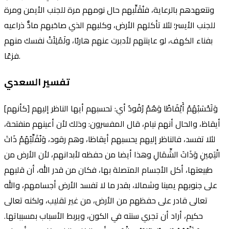
ونتعهدهم بالرعاية، فنُقَلِّبهم حال نومهم مرة للجنب الأيمن ومرة
للجنب الأيسر؛ لئلا تأكلهم الأرض، وكلبهم الذي صاحَبهم مادٌّ ذراعيه
بفناء الكهف، لو عاينتهم لأدبرت عنهم هاربًا، ولَمُلِئَتْ نفسك منهم
فزعًا.
تفسير السعدي
وَتَحْسَبُهُمْ أَيْقَاظًا وَهُمْ رُقُودٌ أي: تحسبهم أيها الناظر إليهم [كأنهم]
أيقاظ، والحال أنهم نيام، قال المفسرون: وذلك لأن أعينهم منفتحة،
لئلا تفسد، فالناظر إليهم يحسبهم أيقاظا، وهم رقود، وَنُقَلِّبُهُمْ ذَاتَ
الْيَمِينِ وَذَاتَ الشِّمَالِ وهذا أيضا من حفظه لأبدانهم، لأن الأرض من
طبيعتها، أكل الأجسام المتصلة بها، فكان من قدر الله، أن قلبهم
على جنوبهم يمينا وشمالا، بقدر ما لا تفسد الأرض أجسامهم، والله
تعالى قادر على حفظهم من الأرض، من غير تقليب، ولكنه تعالى
حكيم، أراد أن تجري سنته في الكون، ويربط الأسباب بمسبباتها.