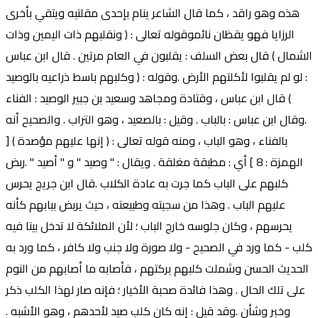
هذه وهو راقد ، كما قال الشاعر ينام بإحدى مقلتيه ويتقي بأخرى
الرزايا فهو يقظان نائموقوله تعالى : ( ونقلبهم ذات اليمين وذات
الشمال ) قال بعض السلف : يقلبون في العام مرتين . قال ابن عباس
: لو لم يقلبوا لأكلتهم الأرض .وقوله : ( وكلبهم باسط ذراعيه بالوصيد
) قال ابن عباس ، وقتادة ومجاهد وسعيد بن جبير الوصيد : الفناء
.وقال ابن عباس : بالباب . وقيل : بالصعيد ، وهو التراب . والصحيح أنه
بالفناء ، وهو الباب ، ومنه قوله تعالى : ( إنها عليهم مؤصدة ) [
الهمزة : 8 ] أي : مطبقة مغلقة . ويقال : " وصيد " و " أصيد " .ربض
كلبهم على الباب كما جرت به عادة الكلاب .قال ابن جريج يحرس
عليهم الباب . وهذا من سجيته وطبيعته ، حيث يربض ببابهم كأنه
يحرسهم ، وكان جلوسه خارج الباب ؛ لأن الملائكة لا تدخل بيتا فيه
كلب - كما ورد في الصحيح - ولا صورة ولا جنب ولا كافر ، كما ورد به
الحديث الحسن وشملت كلبهم بركتهم ، فأصابه ما أصابهم من النوم
على تلك الحال . وهذا فائدة صحبة الأخيار ؛ فإنه صار لهذا الكلب ذكر
وخبر وشأن .وقد قيل : إنه كان كلب صيد لأحدهم ، وهو الأشبه .