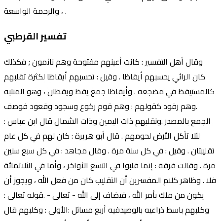
، والرحمة الواسعة .
تفسير القرطبي
وقال أهل التفسير : كانت أعينهم مفتوحة وهم نائمون ; فكذلك
كان الرائي يحسبهم أيقاظا . وقيل : تحسبهم أيقاظا لكثرة تقلبهم
كالمستيقظ في مضجعه . وأيقاظا جمع يقظ ويقظان ، وهو المنتبه
.وهم رقود كقولهم : وهم قوم ركوع وسجود وقعود فوصف
الجمع بالمصدر .ونقلبهم ذات اليمين وذات الشمال قال ابن عباس :
لئلا تأكل الأرض لحومهم . قال أبو هريرة : كان لهم في كل عام
تقليبتان . وقيل : في كل سنة مرة . وقال مجاهد : في كل سبع سنين
مرة . وقالت فرقة : إنما قلبوا في التسع الأواخر ، وأما في الثلاثمائة
فلا . وظاهر كلام المفسرين أن التقليب كان من فعل الله ، ويجوز أن
يكون من ملك بأمر الله ، فيضاف إلى الله - تعالى - .قوله تعالى :
وكلبهم باسط ذراعيه بالوصيدفيه أربع مسائل :الأولى : وكلبهم قال