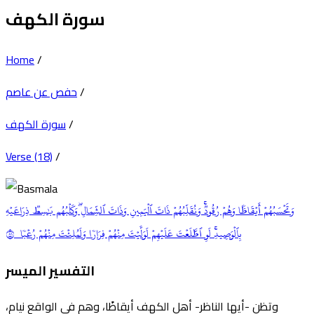
سورة الكهف
Home
/
/
حفص عن عاصم
/
سورة الكهف
Verse (18)
/
وَتَحۡسَبُهُمۡ أَيۡقَاظٗا وَهُمۡ رُقُودٞۚ وَنُقَلِّبُهُمۡ ذَاتَ ٱلۡيَمِينِ وَذَاتَ ٱلشِّمَالِۖ وَكَلۡبُهُم بَٰسِطٞ ذِرَاعَيۡهِ
بِٱلۡوَصِيدِۚ لَوِ ٱطَّلَعۡتَ عَلَيۡهِمۡ لَوَلَّيۡتَ مِنۡهُمۡ فِرَارٗا وَلَمُلِئۡتَ مِنۡهُمۡ رُعۡبٗا ١٨
التفسير الميسر
وتظن -أيها الناظر- أهل الكهف أيقاظًا، وهم في الواقع نيام،