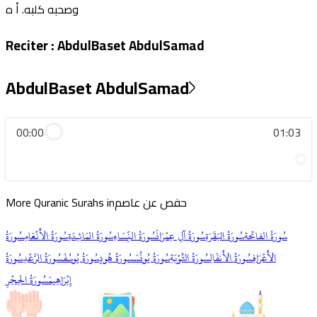
وصحبه كلبه. أ ه
Reciter
:
AbdulBaset AbdulSamad
AbdulBaset AbdulSamad
00:00
01:03
حفص عن عاصم
More Quranic Surahs in
سُورَةُ الفاتحة
سُورَةُ البَقَرَةِ
سُورَةُ آلِ عِمۡرَانَ
سُورَةُ النِّسَاءِ
سُورَةُ المَائـِدَةِ
سُورَةُ الأَنۡعَامِ
سُورَةُ
الأَعۡرَافِ
سُورَةُ الأَنفَالِ
سُورَةُ التَّوۡبَةِ
سُورَةُ يُونُسَ
سُورَةُ هُودٍ
سُورَةُ يُوسُفَ
سُورَةُ الرَّعۡدِ
سُورَةُ
إِبۡرَاهِيمَ
سُورَةُ الحِجۡرِ