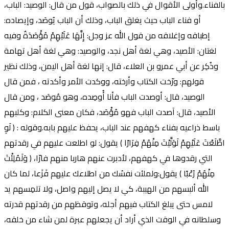
بالفناء.وأولى الأقوال في ذلك بالصواب، قول من قال: الوصيد: الباب،
أو فناء الباب حيث يغلق الباب، وذلك أن الباب يُوصَد، وإيصاده:
إطباقه وإغلاقه من قول الله عز وجل: إِنَّهَا عَلَيْهِمْ مُؤْصَدَةٌ وفيه
لغتان: الأصيد، وهي لغة أهل نجد، والوصيد: وهي لغة أهل تهامة
وذُكِر عن أبي عمرو بن العلاء، قال: إنها لغة أهل اليمن، وذلك نظير
قولهم: ورّخت الكتاب وأرخته، ووكدت الأمر وأكدته ، فمن قال
الوصيد، قال: أوصدت الباب فأنا أُوصِده، وهو مُوصَد ، ومن قال
الأصيد، قال: آصدت الباب فهو مُؤْصَد، فكان معنى الكلام: وكلبهم
باسط ذراعيه بفناء كهفهم عند الباب، يحفظ عليهم بابه.وقوله : ( لَوِ
اطَّلَعْتَ عَلَيْهِمْ لَوَلَّيْتَ مِنْهُمْ فِرَارًا ) يقول: لو اطلعت عليهم في رقدتهم
التي رقدوها في كهفهم، لأدبرت عنهم هاربا منهم فارّا، ( وَلَمُلِئْتَ
مِنْهُمْ رُعْبًا ) يقول:ولملئت نفسُك من اطلاعك عليهم فَزَعا، لما كان
الله ألبسهم من الهيبة، كي لا يصل إليهم واصل، ولا تلمِسهم يد
لامس حتى يبلغ الكتاب فيهم أجله، وتوقظهم من رقدتهم قدرته
وسلطانه في الوقت الذي أراد أن يجعلهم عبرة لمن شاء من خلقه،