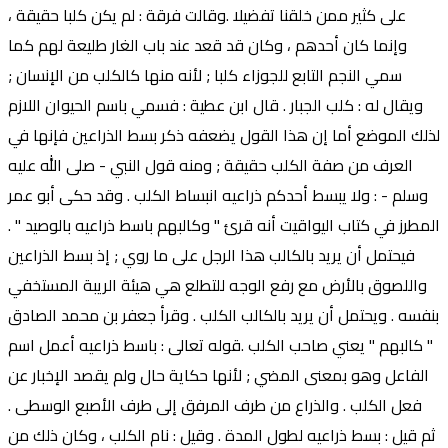
على كثير ممن خلقنا تفضيلا .وقالت فرقة : لم يكن كلبا حقيقة ،
وإنما كان أحدهم ، وكان قد قعد عند باب الغار طليعة لهم كما
سمي النجم التابع للجوزاء كلبا ; لأنه منها كالكلب من الإنسان ;
ويقال له : كلب الجبار . قال ابن عطية : فسمي باسم الحيوان اللازم
لذلك الموضع أما إن هذا القول يضعفه ذكر بسط الذراعين فإنها في
العرف من صفة الكلب حقيقة ; ومنه قول النبي - صلى الله عليه
وسلم - : ولا يبسط أحدكم ذراعيه انبساط الكلب . وقد حكى أبو عمر
المطرز في كتاب اليواقيت أنه قرئ " وكالبهم باسط ذراعيه بالوصيد " .
فيحتمل أن يريد بالكالب هذا الرجل على ما روي ; إذ بسط الذراعين
واللصوق بالأرض مع رفع الوجه للتطلع هي هيئة الريبة المستخفي
بنفسه . ويحتمل أن يريد بالكالب الكلب . وقرأ جعفر بن محمد الصادق
" كالبهم " يعني صاحب الكلب .قوله تعالى : باسط ذراعيه أعمل اسم
الفاعل وهو بمعنى المضي ; لأنها حكاية حال ولم يقصد الإخبار عن
فعل الكلب . والذراع من طرف المرفق إلى طرف الأصبع الوسطى .
ثم قيل : بسط ذراعيه لطول المدة . وقيل : نام الكلب ، وكان ذلك من