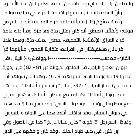
وآية لمن أراد الاحتجاج بهم عليه من عباده، ليعلموا أن وعد الله حق،
وأنّ الساعة آتية لا ريب فيها.واختلفت القرّاء في قراءة قوله: (
وَلَمُلِئْتَ مِنْهُمْ رُعْبًا ) فقرأته عامة قراء المدينة بتشديد اللام من
قوله: ( وَلَمُلِّئْتَ ) بمعنى أنه كان يمتلئ مرّة بعد مرّة. وقرأ ذلك عامة
قراء العراق: (وَلَمُلِئْتَ) بالتخفيف، بمعنى: لملئت مرّة، وهما عندنا
قراءتان مستفيضتان في القراءة، متقاربتا المعنى، فبأيتهما قرأ
القارئ فمصيب.------------------------الهوامش:(4) البيتان (في
ديوان العجاج الراجز ، في الملحق بديوانه ص 81 - 82 ) من أرجوزة
عدتها 19 بيتا.ورقما البيتين فيها هما 8 ، 16 . وهما من شواهد أبي
عبيدة في ( مجاز القرآن 1 : 397 ) قال " وتحسبهم أيقاظا " : واحدهم
يقظ . ورجال أيقاظ ؛ وكذلك جمع يقظان : أيقاظ ، يذهبون به إلى
جمع يقظ.وقال رؤبة : " ووجدوا ... البيتين" وقد نسبهما لرؤبة ، وهما
في ديوان العجاج . وقد تداخلت أشعارهما على الرواة واللغويين .
وغياظ : اسم رجل.(5) قوله " كان إنسانا ... إلخ " كذا في الأصول وفي
ابن كثير . قيل كلب طباخ الملك ، وقد كان وافقهم على الدين