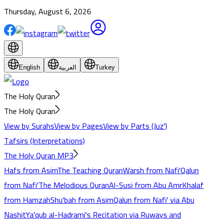
Thursday, August 6, 2026
Turkey
العربية
English
The Holy Quran
The Holy Quran
View by Surahs
View by Pages
View by Parts (Juz')
Tafsirs (Interpretations)
The Holy Quran MP3
Hafs from Asim
The Teaching Quran
Warsh from Nafi'
Qalun
from Nafi'
The Melodious Quran
Al-Susi from Abu Amr
Khalaf
from Hamzah
Shu'bah from Asim
Qalun from Nafi' via Abu
Nashit
Ya'qub al-Hadrami's Recitation via Ruways and