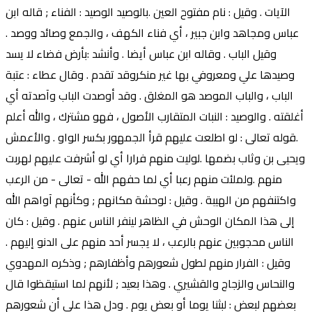
الآيات . وقيل : نام مفتوح العين .بالوصيد الوصيد : الفناء ; قاله ابن
عباس ومجاهد وابن جبير ، أي فناء الكهف ، والجمع وصائد ووصد .
وقيل الباب . وقاله ابن عباس أيضا . وأنشد :بأرض فضاء لا يسد
وصيدها علي ومعروفي بها غير منكروقد تقدم . وقال عطاء : عتبة
الباب ، والباب الموصد هو المغلق . وقد أوصدت الباب وآصدته أي
أغلقته . والوصيد : النبات المتقارب الأصول ، فهو مشترك ، والله أعلم
.قوله تعالى : لو اطلعت عليهم قرأ الجمهور بكسر الواو . والأعمش
ويحيى بن وثاب بضمها .لوليت منهم فرارا أي لو أشرفت عليهم لهربت
منهم .ولملئت منهم رعبا أي لما حفهم الله - تعالى - من الرعب
واكتنفهم من الهيبة . وقيل : لوحشة مكانهم ; وكأنهم آواهم الله
إلى هذا المكان الوحش في الظاهر لينفر الناس عنهم . وقيل : كان
الناس محجوبين عنهم بالرعب ، لا يجسر أحد منهم على الدنو إليهم .
وقيل : الفرار منهم لطول شعورهم وأظفارهم ; وذكره المهدوي
والنحاس والزجاج والقشيري . وهذا بعيد ; لأنهم لما استيقظوا قال
بعضهم لبعض : لبثنا يوما أو بعض يوم . ودل هذا على أن شعورهم