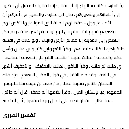
وأظفارهم كانت بحالها ; إلا أن يقال : إنما قالوا ذلك قبل أن ينظروا
إلى أظفارهم وشعورهم . قال ابن عطية : والصحيح في أمرهم أن
الله - عز وجل - حفظ لهم الحالة التي ناموا عليها لتكون لهم
ولغيرهم فيهم آية ، فلم يبل لهم ثوب ولم تغير صفة ، ولم ينكر
الناهض إلى المدينة إلا معالم الأرض والبناء ، ولو كانت في نفسه
حالة ينكرها لكانت عليه أهم . وقرأ نافع وابن كثير وابن عباس وأهل
مكة والمدينة " لملئت منهم " بتشديد اللام على تضعيف المبالغة ;
أي ملئت ثم ملئت . وقرأ الباقون لملئت بالتخفيف ، والتخفيف أشهر
في اللغة . وقد جاء التثقيل في قول المخبل السعدي :وإذ فتك
النعمان بالناس محرما فملي من كعب بن عوف سلاسلهوقرأ
الجمهور رعبا بإسكان العين . وقرأ بضمها أبو جعفر . قال أبو حاتم :
هما لغتان . وفرارا نصب على الحال ورعبا مفعول ثان أو تمييز .
تفسير الطبري