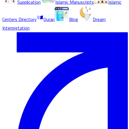
Supplication
Islamic Manuscripts
Islamic
Centers Directory
Quran
Blog
Dream
Interpretation