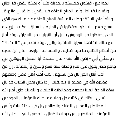
المواضع ، فيكون ممسكه بالمدينة مثلا أو بمكة ينقص قيراطان
وبغيرها قيراط . وأما المباح اتخاذه فلا ينقص ; كالفرس والهرة .
والله أعلم .الثالثة : وكلب الماشية المباح اتخاذه عند مالك هو الذي
يسرح معها ، لا الذي يحفظها في الدار من السراق . وكلب الزرع هو
الذي يحفظها من الوحوش بالليل أو بالنهار لا من السراق . وقد أجاز
غير مالك اتخاذها لسراق الماشية والزرع . وقد تقدم في " المائدة "
من أحكام الكلاب ما فيه كفاية ، والحمد لله .الرابعة : قال ابن عطية
: وحدثني أبي - رضي الله عنه - قال سمعت أبا الفضل الجوهري في
جامع مصر يقول على منبر وعظه سنة تسع وستين وأربعمائة : إن من
أحب أهل الخير نال من بركتهم ; كلب أحب أهل فضل وصحبهم
فذكره الله في محكم تنزيله .قلت : إذا كان بعض الكلاب قد نال
هذه الدرجة العليا بصحبته ومخالطته الصلحاء والأولياء حتى أخبر الله
- تعالى - بذلك في كتابه جل وعلا فما ظنك بالمؤمنين الموحدين
المخالطين المحبين للأولياء والصالحين بل في هذا تسلية وأنس
للمؤمنين المقصرين عن درجات الكمال ، المحبين للنبي - صلى الله