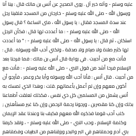
عليه وسلم - وآله خير آل . روى الصحيح عن أنس بن مالك قال : بينا أنا
ورسول الله - صلى الله عليه وسلم - خارجان من المسجد فلقينا رجل
عند سدة المسجد فقال : يا رسول الله ، متى الساعة ؟ قال رسول
الله - صلى الله عليه وسلم - : ما أعددت لها قال : فكأن الرجل
استكان ، ثم قال : يا رسول الله - صلى الله عليه وسلم - : " ما أعددت
لها كثير صلاة ولا صيام ولا صدقة ، ولكني أحب الله ورسوله . قال :
فأنت مع من أحببت . في رواية قال أنس بن مالك : فما فرحنا بعد
الإسلام فرحا أشد من قول النبي - صلى الله عليه وسلم - : فأنت مع
من أحببت . قال أنس : فأنا أحب الله ورسوله وأبا بكر وعمر ، فأرجو أن
أكون معهم وإن لم أعمل بأعمالهم .قلت : وهذا الذي تمسك به
أنس يشمل من المسلمين كل ذي نفس ، فكذلك تعلقت أطماعنا
بذلك وإن كنا مقصرين ، ورجونا رحمة الرحمن وإن كنا غير مستأهلين ;
كلب أحب قوما فذكره الله معهم فكيف بنا وعندنا عقد الإيمان
وكلمة الإسلام ، وحب النبي - صلى الله عليه وسلم - ، ولقد كرمنا
بني آدم وحملناهم في البر والبحر ورزقناهم من الطيبات وفضلناهم