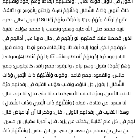
القول في تأويل قوله تعالى : وَتَحْسَبُهُمْ أَيْقَاظًا وَهُمْ رُقُودٌ وَنُقَلِّبُهُمْ
ذَاتَ الْيَمِينِ وَذَاتَ الشِّمَالِ وَكَلْبُهُمْ بَاسِطٌ ذِرَاعَيْهِ بِالْوَصِيدِ لَوِ اطَّلَعْتَ
عَلَيْهِمْ لَوَلَّيْتَ مِنْهُمْ فِرَارًا وَلَمُلِئْتَ مِنْهُمْ رُعْبًا (18)يقول تعالى ذكره
لنبيه محمد صلى الله عليه وسلم: وتحسب يا محمد هؤلاء الفتية
الذين قصصنا عليك قصتهم، لو رأيتهم في حال ضربنا على آذانهم في
كهفهم الذي أووا إليه أيقاظا. والأيقاظ: جمع يَقِظ ، ومنه قول
الراجز:وَوَجدُوا إخْوَتهُمْ أيْقاظاوسَيْفَ غَيَّاظٍ لَهُمْ غَيَّاظا (4)وقوله: (
وَهُمْ رُقُودٌ ) يقول: وهم نيام ، والرقود: جمع راقد، كالجلوس: جمع
جالس، والقعود: جمع قاعد ، وقوله وَنُقَلِّبُهُمْ ذَاتَ الْيَمِينِ وَذَاتَ
الشِّمَالِ ) يقول جل ثناؤه: ونقلب هؤلاء الفتية في رقدتهم مرّة
للجنب الأيمن، ومرّة للجنب الأيسر.كما حدثنا بشر، قال: ثنا يزيد، قال:
ثنا سعيد، عن قتادة ، قوله ( وَنُقَلِّبُهُمْ ذَاتَ الْيَمِينِ وَذَاتَ الشِّمَالِ )
وهذا التقليب في رقدتهم الأولى ، قال: وذكر لنا أن أبا عياض قال:
لهم في كل عام تقليبتان.حُدثت عن يزيد، قال: أخبرنا سفيان بن حسين،
عن يعلى بن مسلم عن سعيد بن جبير، عن ابن عباس ( وَنُقَلِّبُهُمْ ذَاتَ