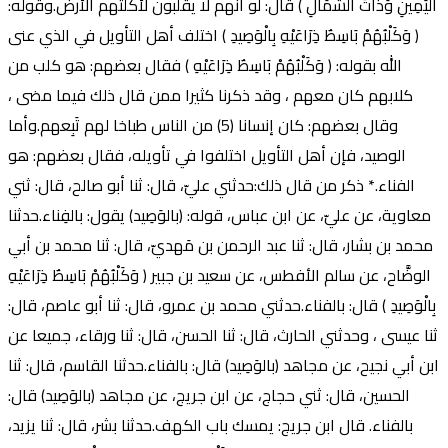
الْيَمِينِ وَذَاتَ الشِّمَالِ ) قال: لو أنهم لا يقلَّبون لأكلتهم الأرض.وقوله:
( وَكَلْبُهُمْ بَاسِطٌ ذِرَاعَيْهِ بِالْوَصِيدِ ) اختلف أهل التأويل في الذي عنى
الله بقوله: ( وَكَلْبُهُمْ بَاسِطٌ ذِرَاعَيْهِ ) فقال بعضهم: هو كلب من
كلابهم كان معهم ، وقد ذكرنا كثيرا ممن قال ذلك فيما مضى ،
وقال بعضهم: كان إنسانا (5) من الناس طباخا لهم تَبِعهم.وأما
الوصيد، فإن أهل التأويل اختلفوا في تأويله، فقال بعضهم: هو
الفناء.* ذكر من قال ذلك:حدثني عليّ، قال: ثنا أبو صالح، قال: ثني
معاوية، عن عليّ، عن ابن عباس، قوله: (بالوَصِيد) يقول: بالفِناء.حدثنا
محمد بن بشار، قال: ثنا عبد الرحمن بن مَهديّ، قال: ثنا محمد بن أبي
الوضَّاح، عن سالم الأفطس، عن سعيد بن جبير ( وَكَلْبُهُمْ بَاسِطٌ ذِرَاعَيْهِ
بِالْوَصِيدِ ) قال: بالفناء.حدثني محمد بن عمرو، قال: ثنا أبو عاصم، قال:
ثنا عيسى ، وحدثني الحارث، قال: ثنا الحسن، قال: ثنا ورقاء، جميعا عن
ابن أبي نجيح، عن مجاهد (بالوَصِيد) قال: بالفناء.حدثنا القاسم، قال: ثنا
الحسين، قال: ثني حجاج، عن ابن جريج، عن مجاهد (بالوَصِيد) قال:
بالفناء. قال ابن جريج: يمسك باب الكهف.حدثنا بشر، قال: ثنا يزيد،