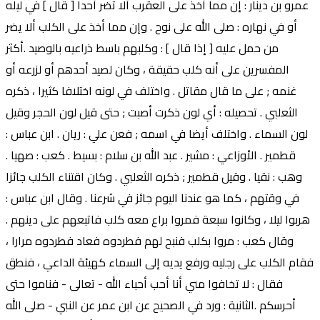
عمرو بن دينار : إن مما أخذ على العقرب ألا تضر أحدا [ قال ] في ليله
أو في نهاره : صلى الله على نوح . وإن مما أخذ على الكلب ألا يضر
من حمل عليه [ إذا قال ] : وكلبهم باسط ذراعيه بالوصيد .أكثر
المفسرين على أنه كلب حقيقة ، وكان لصيد أحدهم أو لزرعه أو
غنمه ; على ما قال مقاتل . واختلف في لونه اختلافا كثيرا ، ذكره
الثعلبي . تحصيله : أي لون ذكرت أصبت ; حتى قيل لون الحجر وقيل
لون السماء . واختلف أيضا في اسمه ; فعن علي : ريان . ابن عباس :
قطمير . الأوزاعي : مشير . عبد الله بن سلام : بسيط . كعب : صهيا .
وهب : نقيا . وقيل قطمير ; ذكره الثعلبي . وكان اقتناء الكلب جائزا
في وقتهم ، كما هو عندنا اليوم جائز في شرعنا . وقال ابن عباس :
هربوا ليلا ، وكانوا سبعة فمروا براع معه كلب فاتبعهم على دينهم .
وقال كعب : مروا بكلب فنبح لهم فطردوه فعاد فطردوه مرارا ،
فقام الكلب على رجليه ورفع يديه إلى السماء كهيئة الداعي ، فنطق
فقال : لا تخافوا مني أنا أحب أحباء الله - تعالى - فناموا حتى
أحرسكم .الثانية : ورد في الصحيح عن ابن عمر عن النبي - صلى الله