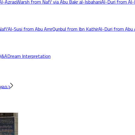
Al-Azraq
Warsh from Nafi' via Abu Bakr al-Isbahani
Al-Duri from Al-K
afi'
Al-Susi from Abu Amr
Qunbul from Ibn Kathir
Al-Duri from Abu
Q&A
Dream Interpretation
جمعية