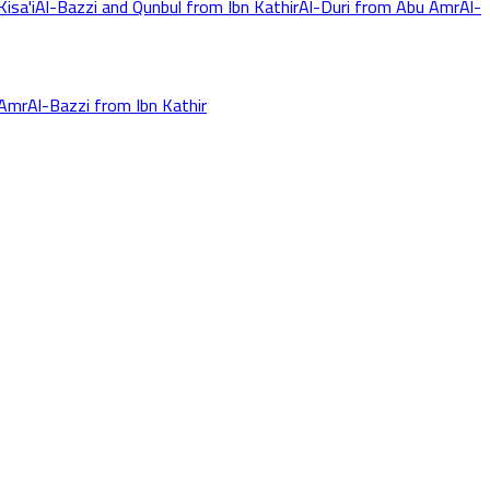
isa'i
Al-Bazzi and Qunbul from Ibn Kathir
Al-Duri from Abu Amr
Al-
 Amr
Al-Bazzi from Ibn Kathir