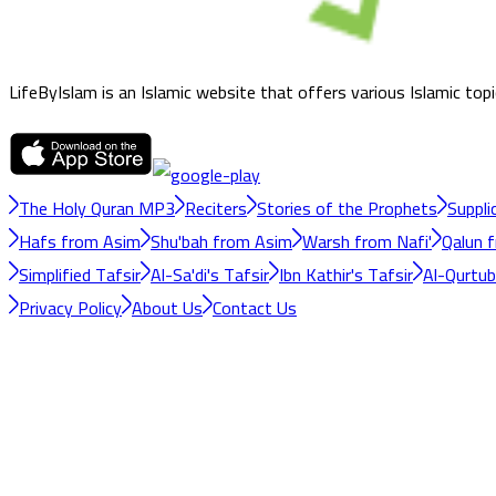
LifeByIslam is an Islamic website that offers various Islamic top
The Holy Quran MP3
Reciters
Stories of the Prophets
Suppli
Hafs from Asim
Shu'bah from Asim
Warsh from Nafi'
Qalun f
Simplified Tafsir
Al-Sa'di's Tafsir
Ibn Kathir's Tafsir
Al-Qurtubi
Privacy Policy
About Us
Contact Us