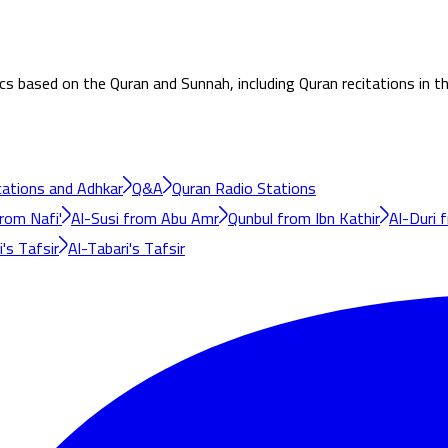
ics based on the Quran and Sunnah, including Quran recitations in 
cations and Adhkar
Q&A
Quran Radio Stations
rom Nafi'
Al-Susi from Abu Amr
Qunbul from Ibn Kathir
Al-Duri 
's Tafsir
Al-Tabari's Tafsir