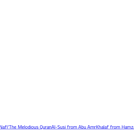
Nafi'
The Melodious Quran
Al-Susi from Abu Amr
Khalaf from Hamz