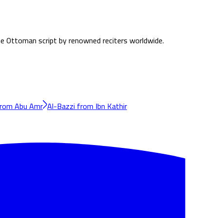
the Ottoman script by renowned reciters worldwide.
from Abu Amr
Al-Bazzi from Ibn Kathir