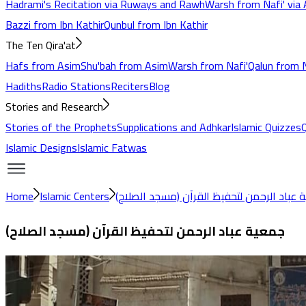
Hadrami's Recitation via Ruways and Rawh
Warsh from Nafi' via 
Bazzi from Ibn Kathir
Qunbul from Ibn Kathir
The Ten Qira'at
Hafs from Asim
Shu'bah from Asim
Warsh from Nafi'
Qalun from N
Hadiths
Radio Stations
Reciters
Blog
Stories and Research
Stories of the Prophets
Supplications and Adhkar
Islamic Quizzes
Islamic Designs
Islamic Fatwas
 عباد الرحمن لتحفيظ القرآن (مسجد الصلاح)
Islamic Centers
Home
جمعية عباد الرحمن لتحفيظ القرآن (مسجد الصلاح)