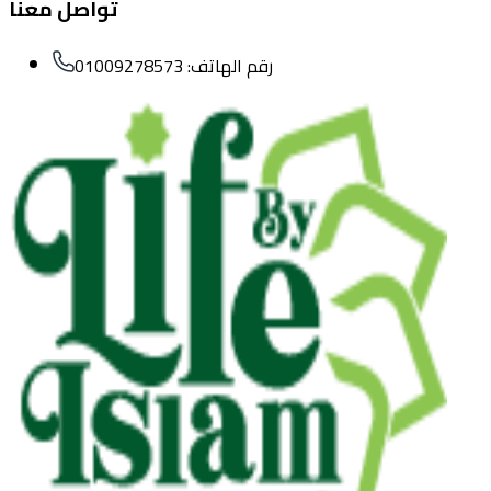
تواصل معنا
رقم الهاتف:
01009278573