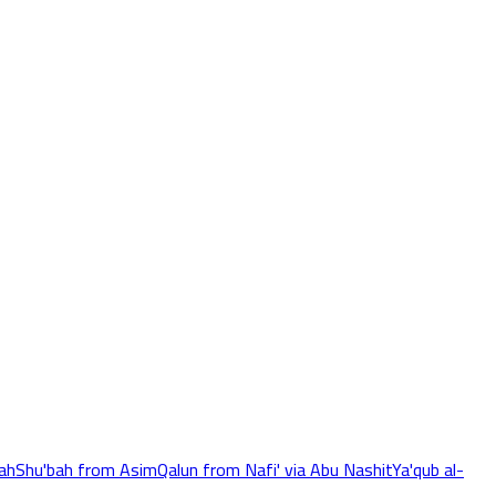
ah
Shu'bah from Asim
Qalun from Nafi' via Abu Nashit
Ya'qub al-