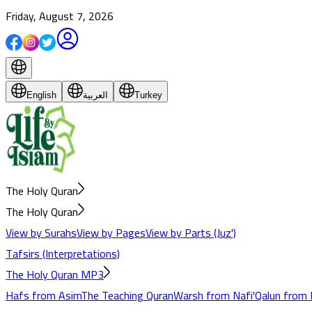
Friday, August 7, 2026
Turkey
العربية
English
The Holy Quran
The Holy Quran
View by Surahs
View by Pages
View by Parts (Juz')
Tafsirs (Interpretations)
The Holy Quran MP3
Hafs from Asim
The Teaching Quran
Warsh from Nafi'
Qalun from 