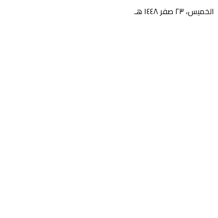
الخميس، ٢٣ صفر ١٤٤٨ هـ