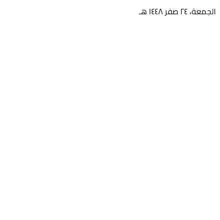
الجمعة، ٢٤ صفر ١٤٤٨ هـ