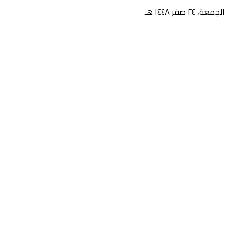
الجمعة، ٢٤ صفر ١٤٤٨ هـ