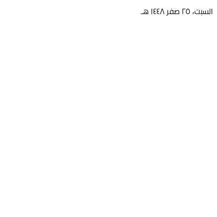
السبت، ٢٥ صفر ١٤٤٨ هـ