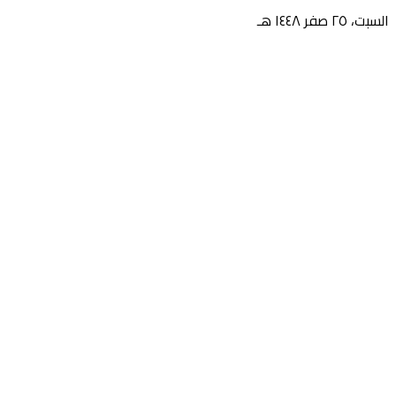
السبت، ٢٥ صفر ١٤٤٨ هـ