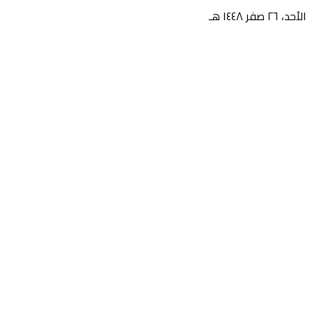
الأحد، ٢٦ صفر ١٤٤٨ هـ