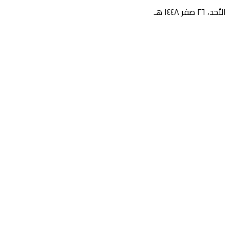
الأحد، ٢٦ صفر ١٤٤٨ هـ