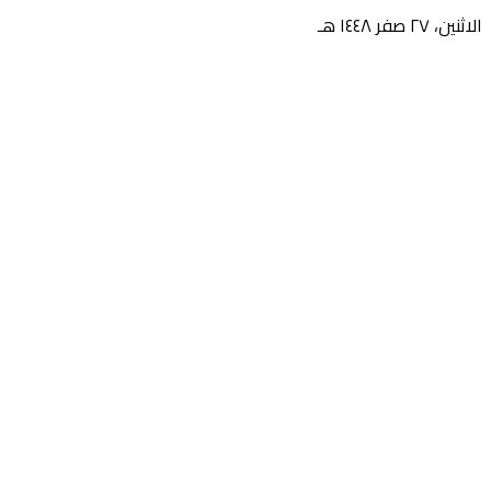
الاثنين، ٢٧ صفر ١٤٤٨ هـ