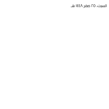
السبت، ٢٥ صفر ١٤٤٨ هـ