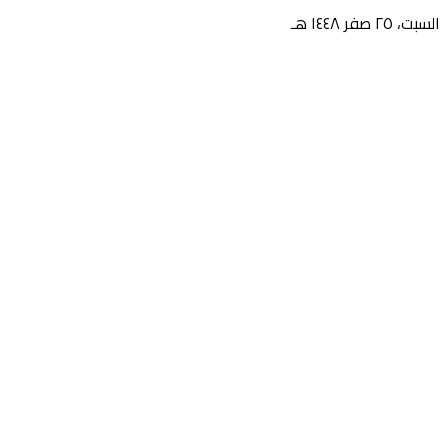
السبت، ٢٥ صفر ١٤٤٨ هـ