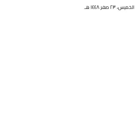
الخميس، ٢٣ صفر ١٤٤٨ هـ