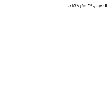
الخميس، ٢٣ صفر ١٤٤٨ هـ