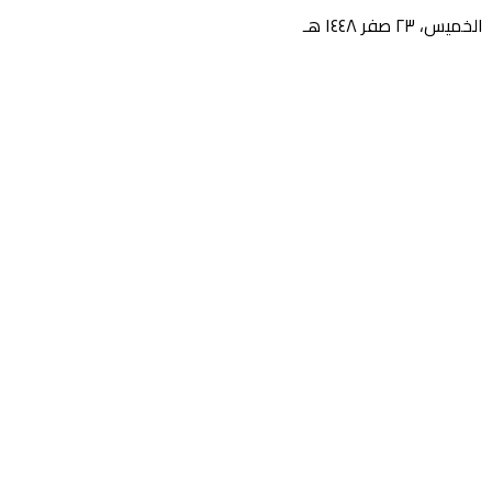
الخميس، ٢٣ صفر ١٤٤٨ هـ