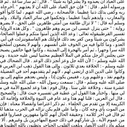
على العباد أن يعبدوه ولا يشركوا به شيئا " . قال : ثم سار ساعة . ثم قا
ورسوله أعلم . قال : " فإن حق العباد على الله أن لا يعذبهم " .أخر
ربه وكفى بذلك ذنبا عظيما . فالصحابة ، رضي الله عنهم ، لما كانوا أ
والمغارب ، وأيدهم تأييدا عظيما ، وتحكموا في سائر العباد والبلاد 
وسلم أنه قال : " لا تزال طائفة من أمتي ظاهرين على الحق ، لا يضرهم م
رواية : " حتى ينزل عيسى ابن مريم وهم ظاهرون " . وكل هذه الروايات
تفسير القرطبي
قوله تعالى : وعد الله الذين آمنوا منكم وعملوا الصال
يشركون بي شيئا ومن كفر بعد ذلك فأولئك هم الفاسقوننزلت في أبي بك
العدو ، وما كانوا فيه من الخوف على أنفسهم ، وأنهم لا يضعون أسلحته
الله سرا وجهرا ، ثم أمر بالهجرة إلى المدينة ، وكانوا فيها خائفين يصبح
حتى يجلس الرجل منكم في الملأ العظيم محتبيا ليس عليه حديدة . ونزلت
الله عليه وسلم - ؛ لأن الله جل وعز أنجز ذلك الوعد . قال الضحاك في
عليه وسلم - : الخلافة بعدي ثلاثون . وإلى هذا القول ذهب ابن العربي ف
وكانوا على الدين الذي ارتضى لهم ، لأنهم لم يتقدمهم أحد في الفضيلة إ
وفيهم نفذ ، وعليهم ورد ، ففيمن يكون إذا ، وليس بعدهم مثلهم إلى يوم
صلى الله عليه وسلم - قال : سمعت رسول الله - صلى الله عليه وسلم -
عشرة سنة ، وخلافة علي ستا . وقال قوم : هذا وعد لجميع الأمة في مل
لي منها . واختار هذا القول ابن عطية في تفسيره حيث قال : والصحيح ف
. قال ابن العربي : قلنا لهم هذا وعد عام في النبوة والخلافة وإقامة 
الكريمة إلا من تقدم من الخلفاء . ثم ذكر اعتراضا وانفصالا معناه : فإ
من الموت بأي وجه كان ، وأما علي فلم يكن نزاله في الحرب مذهبا لل
ثم قال في آخر كلامه : وحقيقة الحال أنهم كانوا مقهورين فصاروا قاهرين
من عموم الآية ، بل شاركهم في ذلك جميع المهاجرين بل وغيرهم . أل
منكم وإذ زاغت الأبصار وبلغت القلوب الحناجر وتظنون بالله الظنونا هنال