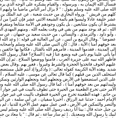
فنسأل الله الإيمان به ، وبرسوله ، والقيام بشكره على الوجه الذي ي
الله صلى الله عليه وسلم يقول : " لا يزال أمر الناس ماضيا ما وليهم
كلهم من قريش " .ورواه البخاري من حديث شعبة ، عن عبد الملك بن عم
عشر خليفة عادلا وليسوا هم بأئمة الشيعة الاثني عشر فإن كثيرا من أو
يشترط أن يكون متتابعين ، بل يكون وجودهم في الأمة متتابعا ومتفرقا ،
الله ، ثم قد يوجد منهم من بقي في وقت يعلمه الله . ومنهم المهدي ال
، وأبو داود ، والترمذي ، والنسائي ، من حديث سعيد بن جمهان ، عن سف
عضوضا " .وقال الربيع بن أنس ، عن أبي العالية في قوله : ( وعد الل
بعد خوفهم أمنا ) الآية ، قال : كان النبي صلى الله عليه وسلم وأصحاب
إلى المدينة ، فقدموا المدينة ، فأمرهم الله بالقتال ، فكانوا بها خائ
أما يأتي علينا يوم نأمن فيه ونضع عنا [ فيه ] السلاح؟ فقال رسول الله
فأظهر الله نبيه على جزيرة العرب ، فأمنوا ووضعوا السلاح . ثم إن الل
عليهم الخوف فاتخذوا الحجزة والشرط وغيروا ، فغير بهم .وقال بعض الس
وليبدلنهم من بعد خوفهم أمنا ) ، كما قال رسول الله صلى الله عليه وس
الأمر حتى تخرج الظعينة من الحيرة حتى تطوف بالبيت في غير جوار أح
بن حاتم : فهذه الظعينة تخرج من الحيرة فتطوف بالبيت في غير جوار أح
الإمام أحمد : حدثنا عبد الرزاق ، أخبرنا سفيان ، عن أبي سلمة ، عن ال
والنصر والتمكين في الأرض ، فمن عمل منهم عمل الآخرة للدنيا ، لم يكن
بن جبل حدثه قال : بينا أنا رديف رسول الله صلى الله عليه وسلم ليس بين
لبيك يا رسول الله وسعديك . [ ثم سار ساعة ، ثم قال : " يا معاذ بن جبل