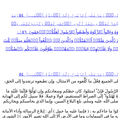
دُواْۚ وَمَا عَلَى ٱلرَّسُولِ إِلَّا ٱلۡبَلَٰغُ ٱلۡمُبِينُ ٥٤
وَعَدَ
َّ لَهُمۡ دِينَهُمُ ٱلَّذِي ٱرۡتَضَىٰ لَهُمۡ وَلَيُبَدِّلَنَّهُم مِّنۢ
وٰةَ وَءَاتُواْ ٱلزَّكَوٰةَ وَأَطِيعُواْ ٱلرَّسُولَ لَعَلَّكُمۡ تُرۡحَمُونَ ٥٦
لَا
ذِنكُمُ ٱلَّذِينَ مَلَكَتۡ أَيۡمَٰنُكُمۡ وَٱلَّذِينَ لَمۡ يَبۡلُغُواْ ٱلۡحُلُمَ مِنكُمۡ ثَلَٰثَ
يۡكُمۡ وَلَا عَلَيۡهِمۡ جُنَاحُۢ بَعۡدَهُنَّۚ طَوَّٰفُونَ عَلَيۡكُم بَعۡضُكُمۡ
دُواْۚ وَمَا عَلَى ٱلرَّسُولِ إِلَّا ٱلۡبَلَٰغُ ٱلۡمُبِينُ ٥٤
الجميع فِعْلُ ما كُلِّفوه من الامتثال، وإن تطيعوه ترشدوا إلى الحق،
فَإِنْ ْ امتثلوا، كان حظكم وسعادتكم وإن تَوَلَّوْا فَإِنَّمَا عَلَيْهِ مَا
هُ تَهْتَدُوا ْ إلى الصراط المستقيم، قولا وعملا، فلا سبيل لكم إلى الهداية
قد فعل صلى الله عليه وسلم، بلغ البلاغ المبين، وإنما الذي يحاسبكم ويجازيكم
ا ما جاءكم به ، ( فإنما عليه ما حمل ) أي : إبلاغ الرسالة وأداء الأمانة
ه ما في السماوات وما في الأرض ألا إلى الله تصير الأمور ) [ الشورى