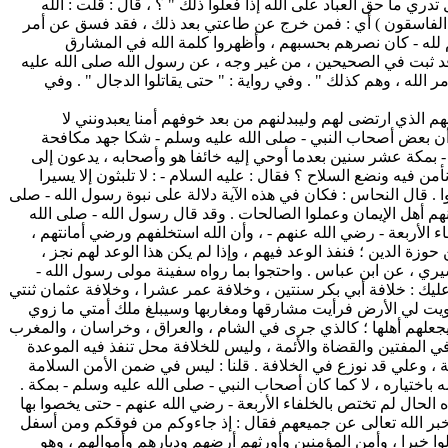
تدري ما حق العباد على الله إذا فعلوا ذلك " ؟ ، قال : قلت : الله
هم الفاسقون ) أي : فمن خرج عن طاعتي بعد ذلك ، فقد فسق عن أمر
هم لله - كان نصرهم بحسبهم ، وأظهروا كلمة الله في المشارق
 قد ثبت في الصحيحين ، من غير وجه ، عن رسول الله صلى الله عليه
الله ، وهم كذلك " . وفي رواية : " حتى يقاتلوا الدجال " . وفي
م الذي ارتضى لهم وليبدلنهم من بعد خوفهم أمنا يعبدونني لا
ة أن بعض أصحاب النبي - صلى الله عليه وسلم - شكا جهد مكافحة
 - بمكة عشر سنين بعدما أوحي إليه خائفا هو وأصحابه ، يدعون إلى
من فيه ونضع السلاح ؟ فقال : عليه السلام - : لا تلبثون إلا يسيرا
 . قال النحاس : فكان في هذه الآية دلالة على نبوة رسول الله - صلى
هم أهل الإيمان وعملوا الصالحات . وقد قال رسول الله - صلى الله
اء الأربعة - رضي الله عنهم - ، وأن الله استخلفهم ورضي أمانتهم ،
وزة الدين ؛ فنفذ الوعد فيهم ، وإذا لم يكن هذا الوعد لهم نجز ،
قشيري ، عن ابن عباس . واحتجوا بما رواه سفينة مولى رسول الله -
ليك : خلافة أبي بكر سنتين ، وخلافة عمر عشرا ، وخلافة عثمان ثنتي
 زويت لي الأرض فرأيت مشارقها ومغاربها وسيبلغ ملك أمتي ما زوي
ويجعلهم أهلها ؛ كالذي جرى في الشام ، والعراق ، وخراسان ، والمغرب
في المفتين والقضاة والأئمة ، وليس للخلافة محل تنفذ فيه الموعدة
يلة ، وعلي قد نوزع في الخلافة . قلنا : ليس في ضمن الأمن السلامة
ختياره ، لا كما كان أصحاب النبي - صلى الله عليه وسلم - بمكة .
ه الحال لم تختص بالخلفاء الأربعة - رضي الله عنهم - حتى يخصوا بها
أخبر الله تعالى عن جميعهم فقال : إذ جاءوكم من فوقكم ومن أسفل
الوا خيرا ، وأمن المؤمنين وأورثهم أرضهم وديارهم وأموالهم ، وهو