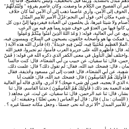
م مبدل بالتشديد. وربما قيل بالتخفيف، وليس بالفصيح، فأما إذا
 الفصيح من الكلام ما وصفت. وكان عاصم يقرؤه " وَلَيُبْدِلَنَّهُمْ"
ل الخوف إلى الأمن، وأرى عاصما ذهب إلى أن الأمن لما كان خلاف
 مكان آخر، قول أبي النجم:عَزْلُ الأمير للأمِيرِ المبْدَل
الأصنام ولا شيئا غيرها، بل يخلصون لي العبادة فيفردونها إليَّ دون كل
 كانوا فيها من العدوّ في خوف شديد مما هم فيه من الرعب
ة، قوله: ( وَعَدَ اللَّهُ الَّذِينَ آمَنُوا مِنْكُمْ وَعَمِلُوا
نة. قال: فمكث بها هو وأصحابه خائفون، يصبحون في السلاح، ويمسون فيه،
فقال رجل: ما يأتي علينا يوم نأمن فيه، ونضع عنا السلاح ، فقال النبيّ صلى الله عليه وسلم: " لا تَغْبُرُونَ إلا يَسيرًا حتى يجْلِسَ الرَّجُلُ مِنْكُمْ فِي الملإ العَظيمِ مُحْتَبِيًا فِيه، لَيْسَ فِيهِ حَدِيدَةٌ". (4) فأنزل الله هذه الآية (
ني الكفر بالله. قال: فأظهره الله على جزيرة العرب فآمنوا، ثم تجبروا، فغيرَ الله
اختلف أهل التأويل في معنى الكفر الذي ذكره الله في قوله: ( فَمَنْ
ار، قال: ثنا عبد الرحمن، قال: ثنا سفيان، عن حبيب بن أبي الشعثاء، قال: كنت جالسا
لإيمان ، قال: فضحك عبد الله، فقال: لم تقول ذلك؟ قال: علمت ذلك،
ي عديّ، قال: ثنا شعبة، عن أبي الشعثاء، قال: قعدت إلى ابن مسعود وحُذيفة، فقال
 فَأُولَئِكَ هُمُ الْفَاسِقُونَ ) قال: فضحك عبد الله، قال: فلقيت أبا
لذي لا يعجبه، فمن أي شيء ضحك؟ لا أدري. والذي قاله أبو العالية
ة بعد ذلك ( فَأُولَئِكَ هُمُ الْفَاسِقُونَ ).حدثنا القاسم، قال: ثنا
 ابن بشار، قال: ثنا عبد الرحمن، قال: ثنا سفيان، عن ليث، عن مجاهد (
مش:(3) البيت من مشطور الرجز ، لأبي النجم العجلي الراجز ( اللسان : بدل ) قال : قال أبو العباس ( يعني ثعلبًا ) وحقيقته : أن
 للأمير المبدل *ألا ترى أنه نحى جسمًا ، وجعل مكانه جسمًا غيره ؟ .