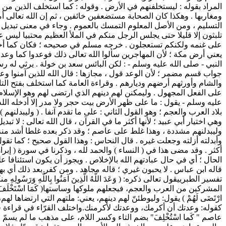
المراد بقوله : ليستخلفنهم في الأرض . وقوله : كما استخلف الذين من ق
ومغاربها . وهكذا كان الصحابة مستضعفين خائفين ، ثم إن الله تعالى 
التسليم ، ومن الأصل المعلوم التمسك بالعموم . وجاء في معنى تبديل خوف
تلبثون إلا قليلا حتى يجلس الرجل منكم في الملأ العظيم محتبيا ليس عل
على غنمه ولكنكم تستعجلون . خرجه مسلم في صحيحه ؛ فكان كما أخبر - ص
يعني أرض مكة ؛ لأن المهاجرين سألوا الله تعالى ذلك فوعدوا كما وعدت 
النبي - صلى الله عليه وسلم - : لكن البائس سعد بن خولة . يرثي له ر
جواب قسم مضمر ؛ لأن الوعد قول ، مجازها : قال الله للذين آمنوا وع
والشام وأورثهم أرضهم وديارهم . وقراءة العامة كما استخلف بفتح التاء
على الفعل المجهول . وليمكنن لهم دينهم الذي ارتضى لهم وهو الإسلام
عليه وسلم - يقول : ما على ظهر الأرض بيت حجر ولا مدر إلا أدخله الله 
بلاد العرب والعجم ؛ وهو القول الثاني : على ما تقدم آنفا . ( وليبدلنهم
وهي اختيار أبي عبيد ؛ لأنها أكثر ما في القرآن ، قال الله تعالى : لا ت
وليبدلنهم مشددة ، وهذا غلط على عاصم ؛ وقد ذكر بعده غلطا أشد منه ،
وأبدلته أزلته وجعلت غيره . قال النحاس : وهذا القول صحيح ؛ كما تقول
أكثر . وقد مضى هذا في ( النساء ) والحمد لله ، وذكرنا في سورة ( إبرا
الحال ؛ أي في حال عبادتهم الله بالإخلاص . ويجوز أن يكون استئنافا على
قاله ابن عباس . لا يحبون غيري ؛ قاله مجاهد . ومن كفر بعد ذلك أي بهذه
تفسير الطبري
يقول تعالى ذكره: ( وَعَدَ اللَّهُ الَّذِينَ آمَنُوا بِاللَّهِ وَرَسُ
المشركين من العرب والعجم، فيجعلهم ملوكها وساستها( كَمَا اسْتَخْلَفَ الَّذِينَ
ارْتَضَى لَهُمْ ) يقول: وليوطئنّ لهم دينهم، يعني: ملتهم التي ارتضاها 
كقوله: وعدتك أن أكرمك، ووعدتك لأكرمنك.واختلف القرّاء في قراءة قوله: ( ك
عاصم " كَما اسْتُخْلِفَ" بضم التاء وكسر اللام، على مذهب ما لم يسمّ 