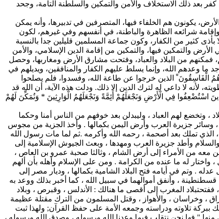
من كفر بعد ذلك الاستخلاف والأمن والتمكين والسلطنة التامة، وجحد
لأرض، يكونون هم الخلفاء فيها، المتصرفين في تدبيرها، وأنه يمكن
ه، وإقامة شرائعه الظاهرة والباطنة، في أنفسهم وفي غيرهم، لكون
لا بأذى كثير من الكفار، وكون جماعة المسلمين قليلين جدا بالنسبة
لأرض والتمكين فيها، والتمكين من إقامة الدين الإسلامي، والأمن
رهم، فمكنهم من البلاد والعباد، وفتحت مشارق الأرض ومغاربها، وحصل
 يوجد ما وعدهم الله، وإنما يسلط عليهم الكفار والمنافقين، ويديلهم في
 هُمُ الْفَاسِقُونَ ْ الذين خرجوا عن طاعة الله، وفسدوا، فلم يصلحوا
 لأنه لا داعي له لترك الدين إلا ذلك. ودلت هذه الآية، أن الله قد
 فِي الْأَرْضِ وَنَجْعَلَهُمْ أَئِمَّةً وَنَجْعَلَهُمُ الْوَارِثِينَ * وَنُمَكِّنَ لَهُمْ
اد ، وتخضع لهم العباد ، وليبدلن بعد خوفهم من الناس أمنا وحكما
ن ، وسائر جزيرة العرب وأرض اليمن بكمالها . وأخذ الجزية من مجوس
ذي تملك بعد أصحمة ، رحمه الله وأكرمه .ثم لما مات رسول الله
ة والسلام وأطد جزيرة العرب ومهدها ، وبعث الجيوش الإسلامية إلى
من معه من الأمراء إلى أرض الشام ، وثالثا صحبة عمرو بن العاص ،
 واختار له ما عنده من الكرامة . ومن على الإسلام وأهله بأن ألهم
عدله . وتم في أيامه فتح البلاد الشامية بكمالها ، وديار مصر إلى
قسطنطينة ، وأنفق أموالهما في سبيل الله ، كما أخبر بذلك ووعد به
 ففتحتبلاد المغرب إلى أقصى ما هنالك : الأندلس ، وقبرص ، وبلاد
عراق ، وخراسان ، والأهواز ، وقتل المسلمون من الترك مقتلة عظيمة
 ببركة تلاوته ودراسته وجمعه الأمة على حفظ القرآن; ولهذا ثبت
نها " فها نحن نتقلب فيما وعدنا الله ورسوله ، وصدق الله ورسوله ،