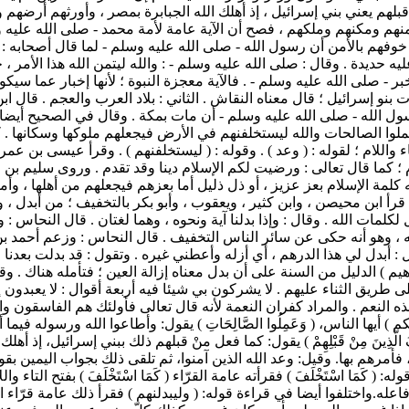
بلهم يعني بني إسرائيل ، إذ أهلك الله الجبابرة بمصر ، وأورثهم أرضهم
أمنهم ومكنهم وملكهم ، فصح أن الآية عامة لأمة محمد - صلى الله علي
هم بالأمن أن رسول الله - صلى الله عليه وسلم - لما قال أصحابه : أما 
يه حديدة . وقال : صلى الله عليه وسلم - : والله ليتمن الله هذا الأمر
لى الله عليه وسلم - . فالآية معجزة النبوة ؛ لأنها إخبار عما سيكون
بنو إسرائيل ؛ قال معناه النقاش . الثاني : بلاد العرب والعجم . قال 
سول الله - صلى الله عليه وسلم - أن مات بمكة . وقال في الصحيح أيضا 
ملوا الصالحات والله ليستخلفنهم في الأرض فيجعلهم ملوكها وسكانها . ك
 واللام ؛ لقوله : ( وعد ) . وقوله : ( ليستخلفنهم ) . وقرأ عيسى بن عم
 ؛ كما قال تعالى : ورضيت لكم الإسلام دينا وقد تقدم . وروى سليم بن 
كلمة الإسلام بعز عزيز ، أو ذل ذليل أما بعزهم فيجعلهم من أهلها ، وأما
 ) قرأ ابن محيصن ، وابن كثير ، ويعقوب ، وأبو بكر بالتخفيف ؛ من أبدل ،
بديل لكلمات الله . وقال : وإذا بدلنا آية ونحوه ، وهما لغتان . قال النح
 وهو أنه حكى عن سائر الناس التخفيف . قال النحاس : وزعم أحمد بن يحي
 : أبدل لي هذا الدرهم ، أي أزله وأعطني غيره . وتقول : قد بدلت بعدنا
هيم ) الدليل من السنة على أن بدل معناه إزالة العين ؛ فتأمله هناك . وق
 طريق الثناء عليهم . لا يشركون بي شيئا فيه أربعة أقوال : لا يعبدون إل
 النعم . والمراد كفران النعمة لأنه قال تعالى فأولئك هم الفاسقون والك
ولِهِ منكم ) أيها الناس، ( وَعَمِلُوا الصَّالِحَاتِ ) يقول: وأطاعوا الله ورسوله فيما
 مِنْ قَبْلِهِمْ ) يقول: كما فعل منْ قبلهم ذلك ببني إسرائيل، إذ أهلك الجبابرة 
لهم، فأمرهم بها. وقيل: وعد الله الذين آمنوا، ثم تلقى ذلك بجواب اليمين 
َمَا اسْتَخْلَفَ ) فقرأته عامة القرّاء ( كَمَا اسْتَخْلَفَ ) بفتح التاء
فاعله.واختلفوا أيضا في قراءة قوله: ( وليبدلنهم ) فقرأ ذلك عامة قرّاء 