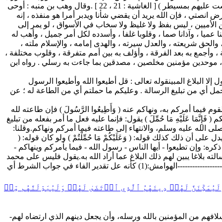
: 53 ] .وقوله : ( وما على الرسول إلا البلاغ المبين ) كقوله : ( فإنما عليك البلاغ وعلينا الحساب ) [ الرعد : 40 ] ، وقوله ( فذكر إنما أنت مذكر لست عليهم بمسيطر ) [ الغاشية : 21 ، 22 ] .وقال وهب بن منبه : أوحى
ض انصتي ، فإن الله يريد أن يقضي شأنا ويدبر أمرا هو منفذه ، إنه
من الأميين ، ليس بفظ ولا غليظ ولا سخاب في الأسواق ، لو يمر إلى
عميا ، وآذانا صما ، وقلوبا غلفا ، وأسدده لكل أمر جميل ، وأهب له
الحق شريعته ، والعدل سيرته ، والهدى إمامه ، والإسلام ملته ،
لة ، وأجمع به بعد الفرقة ، وأؤلف به بين أمم متفرقة ، وقلوب مختلفة ،
 ، موحدين مؤمنين مخلصين ، مصدقين بما جاءت به رسلي . رواه ابن
إلا البلاغ المبينقوله تعالى : قل أطيعوا الله وأطيعوا الرسول
 حمل أي من تبليغ الرسالة . وعليكم ما حملتم أي من الطاعة له ؛ عن
أيها القوم فيما أمركم به، ونهاكم عنه ( وَأَطِيعُوا الرَّسُولَ ) فإن طاعته لله
نَّمَا عَلَيْهِ مَا حُمِّلَ ) يقول: فإنما عليه فعل ما أمر بفعله من تبليغ
له صلى الله عليه وسلم، والانتهاء إلى طاعته فيما أمركم ونهاكم.وقلنا:
ل على أن ذلك كذلك قوله: ( وَعَلَيْكُمْ مَا حُمِّلْتُمْ ) ولو كان قوله: (
ل تعالى ذكره: وإن تطيعوا - أيها الناس - رسول الله - فيما يأمركم وينهاكم -
م رسالته بلاغا يبين لهم ذلك البلاغ عما أراد الله به.يقول فليس على محمد
- أيها الناس - إلا أداء رسالة الله إليكم، وعليكم الطاعة، وإن أطعتموه (1) لحظوظ أنفسكم تصيبون، وإن عصيتموه بأنفسكم فتوبقون (2) .------------------------الهوامش:(1) كأنه عل تقدير الفاء في جواب الشرط أي
كِّنَنَّ لَهُمۡ دِينَهُمُ ٱلَّذِي ٱرۡتَضَىٰ لَهُمۡ وَلَيُبَدِّلَنَّهُم مِّنۢ
سلافهم من المؤمنين بالله ورسله، وأن يجعل دينهم الذي ارتضاه لهم-