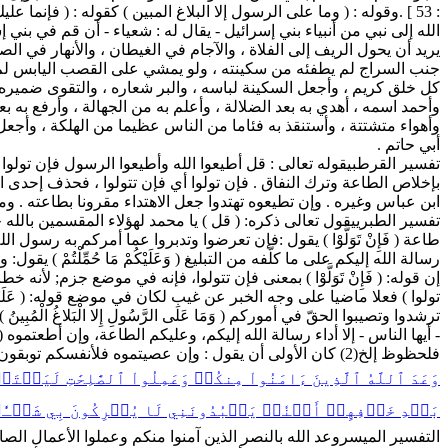
الله إلى نبي من أنبياء بني إسرائيل - يقال له : شعياء - أن قم في بني
يريد أن يحول الريف إلى الفلاة ، والآجام في الغيطان ، والأنهار في ال
جنب السراج لم يطفئه من سكينته ، ولو يمشي على القصب اليابس لم يسمع 
كل خلق كريم ، وأجعل السكينة لباسه ، والبر شعاره ، والتقوى ضميره ،
وأحمد اسمه ، أهدي به بعد الضلالة ، وأعلم به من الجهالة ، وأرفع به بعد
وأهواء متشتتة ، وأستنقذ به فئاما من الناس عظيما من الهلكة ، وأج
أبي حاتم .
تفسير القرطبي
قوله تعالى : قل أطيعوا الله وأطيعوا الرسول فإن تولوا 
بإخلاص الطاعة وترك النفاق . فإن تولوا أي فإن تتولوا ، فحذف إحدى ا
ابن عباس وغيره . وإن تطيعوه تهتدوا جعل الاهتداء مقرونا بطاعته . وما ع
تفسير الطبري
يقول تعالى ذكره: ( قل ) يا محمد لهؤلاء المقسمين بالله جَهْدَ أَيْم
طاعة ( فَإِنْ تَوَلَّوْا ) يقول :فإن تعرضوا وتدبروا عما أمركم به رسول الله
رسالة الله إليكم على ما كلَّفه من التبليغ ( وَعَلَيْكُمْ مَا حُمِّلْتُم
إن قوله: ( فَإِنْ تَوَلَّوْا ) بمعنى فإن تتولوا، فإنه في موضع جزم; لأنه خطاب ل
تولوا ) فعلا ماضيا على وجه الخبر عن غيب لكان في موضع قوله: ( عَلَيْهِ مَا حُمّ
ترشدوا وتصيبوا الحقّ في أموركم ( وَمَا عَلَى الرَّسُولِ إِلا الْبَلاغُ ا
فلحظوظ إلخ(2) كان الأولى أن يقول : وإن عصيتموه فلأنفسكم توبقون
وَعَدَ
ٱللَّهُ
ٱلَّذِينَ ءَامَنُواْ مِنكُمۡ وَعَمِلُواْ ٱلصَّٰلِحَٰتِ لَيَسۡتَخ
بَعۡدِ خَوۡفِهِمۡ أَمۡنٗاۚ يَعۡبُدُونَنِي لَا يُشۡرِكُونَ بِي شَيۡـٔٗاۚ وَمَن
التفسير الميسر
وعد الله بالنصر الذين آمنوا منكم وعملوا الأعمال الص