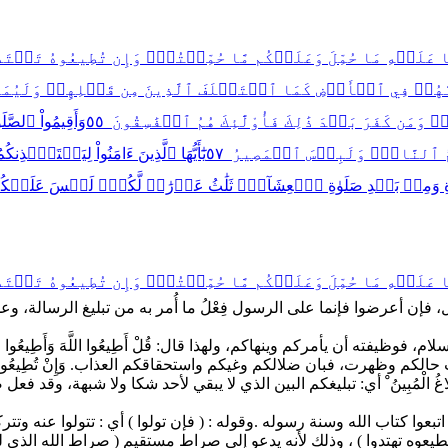
َا عَلَيۡهِ مَا حُمِّلَ وَعَلَيۡكُم مَّا حُمِّلۡتُمۡۖ وَإِن تُطِيعُوهُ تَهۡتَ
َّهُمۡ فِي ٱلۡأَرۡضِ كَمَا ٱسۡتَخۡلَفَ ٱلَّذِينَ مِن قَبۡلِهِمۡ وَلَيُمَكِّنَن
 كَفَرَ بَعۡدَ ذَٰلِكَ فَأُوْلَٰٓئِكَ هُمُ ٱلۡفَٰسِقُونَ ٥٥
وَأَقِيمُواْ ٱلصَّلَ
ُ ٱلنَّارُۖ وَلَبِئۡسَ ٱلۡمَصِيرُ ٥٧
يَٰٓأَيُّهَا ٱلَّذِينَ ءَامَنُواْ لِيَسۡتَـٔۡ
هِيرَةِ وَمِنۢ بَعۡدِ صَلَوٰةِ ٱلۡعِشَآءِۚ ثَلَٰثُ عَوۡرَٰتٖ لَّكُمۡۚ لَيۡسَ عَلَ
َا عَلَيۡهِ مَا حُمِّلَ وَعَلَيۡكُم مَّا حُمِّلۡتُمۡۖ وَإِن تُطِيعُوهُ تَهۡتَ
 فإن أعرضوا فإنما على الرسول فِعْلُ ما أُمر به من تبليغ الرسالة، وعلى 
ته أن يأمركم وينهاكم، ولهذا قال: قُلْ أَطِيعُوا اللَّهَ وَأَطِيعُوا الرَّسُولَ 
 وقد بانت حالكم وظهرت، فبان ضلالكم وغيكم واستحقاقكم العذاب. وَإِنْ تُطِيعُو
الْبَلَاغُ الْمُبِينُ ْ أي: تبليغكم البين الذي لا يبقي لأحد شكا ولا شبهة، و
بعوا كتاب الله وسنة رسوله .وقوله : ( فإن تولوا ) أي : تتولوا عنه وتتركو
تطيعوه تهتدوا ) ، وذلك لأنه يدعو إلى صراط مستقيم ( صراط الله الذي ل