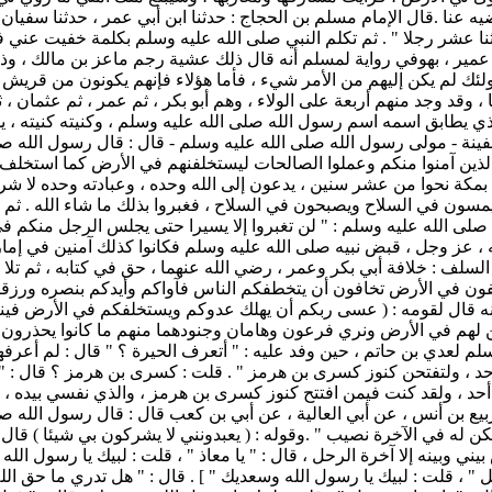
رضيه عنا .قال الإمام مسلم بن الحجاج : حدثنا ابن أبي عمر ، حدثنا س
 اثنا عشر رجلا " . ثم تكلم النبي صلى الله عليه وسلم بكلمة خفيت عني
ير ، بهوفي رواية لمسلم أنه قال ذلك عشية رجم ماعز بن مالك ، وذكر 
لئك لم يكن إليهم من الأمر شيء ، فأما هؤلاء فإنهم يكونون من قريش ،
 وقد وجد منهم أربعة على الولاء ، وهم أبو بكر ، ثم عمر ، ثم عثمان ،
ذي يطابق اسمه اسم رسول الله صلى الله عليه وسلم ، وكنيته كنيته ، ي
ينة - مولى رسول الله صلى الله عليه وسلم - قال : قال رسول الله صلى
ه الذين آمنوا منكم وعملوا الصالحات ليستخلفنهم في الأرض كما استخلف
ه بمكة نحوا من عشر سنين ، يدعون إلى الله وحده ، وعبادته وحده لا شري
فين يمسون في السلاح ويصبحون في السلاح ، فغبروا بذلك ما شاء الله . ثم
 صلى الله عليه وسلم : " لن تغبروا إلا يسيرا حتى يجلس الرجل منكم في ا
ه ، عز وجل ، قبض نبيه صلى الله عليه وسلم فكانوا كذلك آمنين في إمار
لف : خلافة أبي بكر وعمر ، رضي الله عنهما ، حق في كتابه ، ثم تلا ه
لم لعدي بن حاتم ، حين وفد عليه : " أتعرف الحيرة ؟ " قال : لم أعرفها
د ، ولتفتحن كنوز كسرى بن هرمز " . قلت : كسرى بن هرمز ؟ قال : " ن
د ، ولقد كنت فيمن افتتح كنوز كسرى بن هرمز ، والذي نفسي بيده ، لتك
ربيع بن أنس ، عن أبي العالية ، عن أبي بن كعب قال : قال رسول الله صل
 له في الآخرة نصيب " .وقوله : ( يعبدونني لا يشركون بي شيئا ) قال ال
ي وبينه إلا آخرة الرحل ، قال : " يا معاذ " ، قلت : لبيك يا رسول الله 
 " ، قلت : لبيك يا رسول الله وسعديك " ] . قال : " هل تدري ما حق الله 