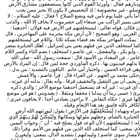
 وديارهم فقال : وأورثنا القوم الذين كانوا يستضعفون مشارق الأرض
ه وسلم - غير مخصوصة ؛ إذ التخصيص لا يكون إلا بخبر ممن يجب
يأتي علينا يوم نأمن فيه ونضع السلاح ؟ فقال : عليه السلام - : لا
 ، حتى يسير الراكب من صنعاء إلى حضرموت لا يخاف إلا الله ، والذئب
 فكان .قوله تعالى : ليستخلفنهم في الأرض فيه قولان : أحدهما :
ابن العربي : وهو الصحيح ؛ لأن أرض مكة محرمة على المهاجرين ، قال
: يمكث المهاجر بمكة بعد قضاء نسكه ثلاثا . واللام في ليستخلفنهم
ما استخلف الذين من قبلهم يعني بني إسرائيل ، أهلك الجبابرة بمصر
ر ، وأبو بكر ، والمفضل ، عن عاصم ( استخلف ) بضم التاء وكسر اللام
عامر ، عن المقداد بن الأسود قال : سمعت رسول الله - صلى الله
 بذلهم فيدينون بها . ذكره الماوردي حجة لمن قال : إن المراد بالأرض
 وهي قراءة الحسن ، واختيار أبي حاتم . الباقون بالتشديد ؛ من بدل ،
اس : وحكى محمد بن الجهم ، عن الفراء قال : قرأ عاصم ، والأعمش
ى أن بين التثقيل والتخفيف فرقا ، وأنه يقال : بدلته أي غيرته ،
 ، أي غيرت ؛ غير أنه قد يستعمل أحدهما موضع الآخر ؛ والذي ذكره
رئ ( عسى ربنا أن يبدلنا ) مخففا ومثقلا . ( يعبدونني ) هو في موضع
ها غيري ؛ حكاه النقاش . لا يراءون بعبادتي أحدا . لا يخافون غيري ؛
افر بالله فاسق بعد هذا الإنعام وقبله .
 أمراه ونهياه ( لَيَسْتَخْلِفَنَّهُمْ فِي الأرْضِ ) يقول: ليورثنهم الله أرض
بالشأم، وجعلهم ملوكها وسكانها( وَلَيُمَكِّنَنَّ لَهُمْ دِينَهُمُ الَّذِي
بقوله: ( ليستخلفنهم ) لأن الوعد قول يصلح فيه " أن "، وجواب اليمين
 واللام، بمعنى: كما استخلف الله الذين من قبلهم من الأمم. وقرأ ذلك
الأمصار سوى عاصم ( وليبدلنهم ) بتشديد الدال، بمعنى: وليغيرنّ