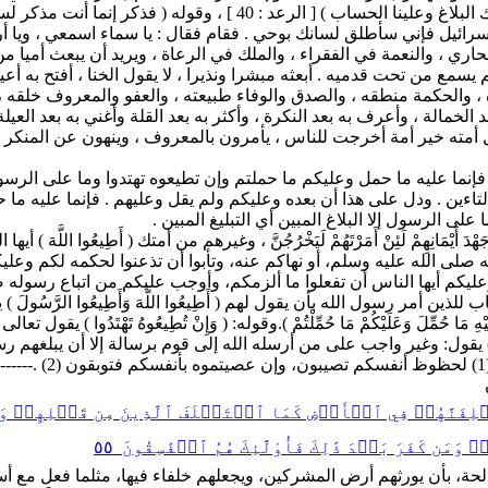
 إسرائيل فإني سأطلق لسانك بوحي . فقام فقال : يا سماء اسمعي ، ويا أر
صحاري ، والنعمة في الفقراء ، والملك في الرعاة ، ويريد أن يبعث أميا 
من تحت قدميه . أبعثه مبشرا ونذيرا ، لا يقول الخنا ، أفتح به أعينا 
 والحكمة منطقه ، والصدق والوفاء طبيعته ، والعفو والمعروف خلقه ، و
 الخمالة ، وأعرف به بعد النكرة ، وأكثر به بعد القلة وأغني به بعد العي
عل أمته خير أمة أخرجت للناس ، يأمرون بالمعروف ، وينهون عن المنكر
فإنما عليه ما حمل وعليكم ما حملتم وإن تطيعوه تهتدوا وما على الرسول 
لتاءين . ودل على هذا أن بعده وعليكم ولم يقل وعليهم . فإنما عليه ما
لى الرسول إلا البلاغ المبين أي التبليغ المبين .
َانِهِمْ لَئِنْ أَمَرْتَهُمْ لَيَخْرُجُنَّ ، وغيرهم من أمتك ( أَطِيعُوا اللَّهَ ) 
 صلى الله عليه وسلم، أو نهاكم عنه، وتأبوا أن تذعنوا لحكمه لكم وعليكم ( فَإِ
ْ ) يقول: وعليكم أيها الناس أن تفعلوا ما ألزمكم، وأوجب عليكم من اتباع رسو
لذين أمر رسول الله بأن يقول لهم ( أَطِيعُوا اللَّهَ وَأَطِيعُوا الرَّسُولَ ) يد
ِلَ وَعَلَيْكُمْ مَا حُمِّلْتُمْ ).وقوله: ( وَإِنْ تُطِيعُوهُ تَهْتَدُوا ) يقو
لْمُبِينُ ) يقول: وغير واجب على من أرسله الله إلى قوم برسالة إلا أن يبلغه
ۡلِفَنَّهُمۡ فِي ٱلۡأَرۡضِ كَمَا ٱسۡتَخۡلَفَ ٱلَّذِينَ مِن قَبۡلِهِمۡ وَلَيُمَ
 كَفَرَ بَعۡدَ ذَٰلِكَ فَأُوْلَٰٓئِكَ هُمُ ٱلۡفَٰسِقُونَ ٥٥
الحة، بأن يورثهم أرض المشركين، ويجعلهم خلفاء فيها، مثلما فعل مع أ