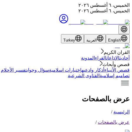
الخميس، ٦ أغسطس ٢٠٢٦
الخميس، ٦ أغسطس ٢٠٢٦
English
العربية
Turkey
القران الكريم
أحاديث
الإذاعات
القراء
المدونة
قصص وأبحاث
قصص الأنبياء
أذكار وادعيه
إختبارات إسلامية
سؤال وجواب
تفسير الأحلام
تصاميم إسلامية
الفتاوى الشرعية
عرض بالصفحات
الرئيسية
/
عرض بالصفحات
/