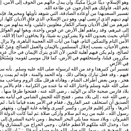
وهو الإسلام- دينًا عزيزًا مكينًا، وأن يبدل حالهم من الخوف إلى الأمن
نِعَم الله، فأولئك هم الخارجون عن طاعة الله.
تفسير السعدي
هذا من أوعاده الصادقة، التي شوهد تأويلها ومخبرها، فإن
لهم دينهم الذي ارتضى لهم، وهو دين الإسلام، الذي فاق الأديان كلها، 
غيرهم من أهل الأديان وسائر الكفار مغلوبين ذليلين، وأنه يبدلهم من ب
إلى غيرهم، وقد رماهم أهل الأرض عن قوس واحدة، وبغوا لهم الغوائل.ف
التام، بحيث يعبدون الله ولا يشركون به شيئا، ولا يخافون أحدا إلا ال
الأمن التام والتمكين التام، فهذا من آيات الله العجيبة الباهرة، ولا يز
بعض الأحيان، بسبب إخلال المسلمين بالإيمان والعمل الصالح. وَمَنْ كَفَرَ ب
لصالح، ولم يكن فيهم أهلية للخير، لأن الذي يترك الإيمان في حال عزه و
مكن من قبلنا، واستخلفهم في الأرض، كما قال موسى لقومه: وَيَسْتَخْلِفَكُمْ فِي الْأَرْضِ فَيَ
فِي الْأَرْضِ
تفسير ابن كثير
هذا وعد من الله لرسوله صلى الله عليه وسلم . بأنه سيج
فيهم ، وقد فعل تبارك وتعالى ذلك . وله الحمد والمنة ، فإنه لم يمت
هجر ، ومن بعض أطراف الشام ، وهاداه هرقل ملك الروم وصاحب مصر و
صلى الله عليه وسلم واختار الله له ما عنده من الكرامة ، قام بالأمر
بلاد فارس صحبة خالد بن الوليد ، رضي الله عنه ، ففتحوا طرفا منها ،
رضي الله عنه ، إلى بلاد مصر ، ففتح الله للجيش الشامي في أيامه بصر
الصديق أن استخلف عمر الفاروق ، فقام في الأمر بعده قياما تاما ، لم يد
آخرها ، وأكثر إقليم فارس ، وكسر كسرى وأهانه غاية الهوان ، وتقهقر 
رسول الله ، عليه من ربه أتم سلام وأزكى صلاة .ثم لما كانت الدولة ال
القيروان ، وبلاد سبتة مما يلي البحر المحيط ، ومن ناحية المشرق إلى
جدا ، وخذل الله ملكهم الأعظم خاقان ، وجبي الخراج من المشارق وال
في الصحيح عن رسول الله صلى الله عليه وسلم أنه قال : " إن الله زو