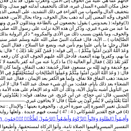
حالهم عما هي عليه من الخوف إلى الأمن، والعرب تقول: قد بدّل فلان 
جعل مكان الشيء المبدل غيره، فذلك بالتخفيف أبدلته فهو مبدل. وذلك كقو
بتخفيف الدال.والصواب من القراءة في ذلك التشديد، على المعنى الذي
الخوف وجَّه المعنى إلى أنه ذهب بحال الخوف، وجاء بحال الأمن، فخفف ذل
(3)وقوله: ( يعبدونني ) يقول: يخضعون لي بالطاعة ويتذللون لأمري ونهيي 
ما عبد من شيء غيري، وذُكر أن هذه الآية نزلت على رسول الله صلى 
والخوف، وما يلقون بسبب ذلك من الأذى والمكروه.* ذكر الرواية بذلك:حدثنا الق
الصَّالِحَاتِ ) ... الآية، قال: فمكث النبيّ صلى الله عليه وسلم عشر س
وَعَدَ اللَّهُ الَّذِينَ آمَنُوا مِنْكُمْ ) ... إلى قوله: ( فَمَنْ كَفَرَ بَعْدَ 
ما بهم، وكفروا بهذه النعمة، فأدخل الله عليهم الخوف الذي كان رفعه 
كَفَرَ بَعْدَ ذَلِكَ ) فقال أبو العالية (5) م
مع حُذيفة وعبد الله بن مسعود، فقال حُذيفة: ذهب النفاق، وإنما كان 
قال: ( وَعَدَ اللَّهُ الَّذِينَ آمَنُوا مِنْكُمْ وَعَمِلُوا الصَّالِحَاتِ لَيَسْ
حذيفة: ذهب النفاق فلا نفاق، وإنما هو الكفر بعد الإيمان ، فقال عبد الله: تعلم م
الشعثاء بعد ذلك بأيام، فقلت: من أي شيء ضحك عبد الله؟ قال: لا أد
من التأويل أشبه بتأويل الآية، وذلك أن الله وعد الإنعام على هذه الأمة بما
الحسين، قال: ثني حجاج، عن ابن جُرَيج، عن مجاهد، قوله: ( يَعْبُدُونَنِي 
التبديل تغيير الصورة إلى صورة أخرى ، والجوهرة بعينها ؛ والإبدال : ت
(4) في فتح القدير للشوكاني ( 4 : 47 ) ليست فيهم جديدة . ولعلها رواية أخرى(5) لعله أبو العالية ، راوي الحديث .
وَأَقِيمُواْ ٱلصَّلَوٰةَ وَءَاتُواْ ٱلزَّكَوٰةَ وَأَطِيعُواْ ٱلرَّسُولَ لَعَلَّكُمۡ تُرۡحَمُونَ ٥٦
التفسير الميسر
وأقيموا الصلاة تامة، وآتوا الزكاة لمستحقيها، وأطيعو