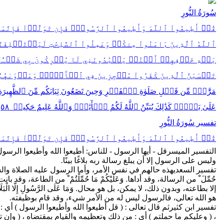
سُورَةُ النُّورِ
قُلۡ أَطِيعُواْ
ٱللَّه
َ وَأَطِيعُواْ ٱلرَّسُولَۖ فَإِن تَوَلَّوۡاْ فَإِنَّم
ٱللَّهُ
ٱلَّذِينَ ءَامَنُواْ مِنكُمۡ وَعَمِلُواْ ٱلصَّٰلِحَٰتِ لَيَسۡتَخۡلِفَن
بَعۡدِ خَوۡفِهِمۡ أَمۡنٗاۚ يَعۡبُدُونَنِي لَا يُشۡرِكُونَ بِي شَيۡـٔٗاۚ وَمَن
تَحۡسَبَنَّ ٱلَّذِينَ كَفَرُواْ مُعۡجِزِينَ فِي ٱلۡأَرۡضِۚ وَمَأۡوَىٰهُم
مَرَّٰتٖۚ مِّن قَبۡلِ صَلَوٰةِ ٱلۡفَجۡرِ وَحِينَ تَضَعُونَ ثِيَابَكُم مِّنَ ٱلظَّ
عَلَىٰ بَعۡضٖۚ كَذَٰلِكَ يُبَيِّنُ
ٱللَّهُ
لَكُمُ ٱلۡأٓيَٰتِۗ وَ
ٱللَّهُ
عَلِيمٌ حَكِيمٞ ٥٨
تفسير سُورَةُ النُّورِ
قُلۡ أَطِيعُواْ
ٱللَّه
َ وَأَطِيعُواْ ٱلرَّسُولَۖ فَإِن تَوَلَّوۡاْ فَإِنَّم
التفسير الميسر
قل - أيها الرسول - للناس: أطيعوا الله وأطيعوا الرسول،
وليس على الرسول إلا أن يبلغ رسالة ربه بلاغًا بينًا.
تفسير السعدي
هذه حالهم في نفس الأمر، وأما الرسول عليه الصلاة والسلام، فوظيف
حُمِّلَ ْ من الرسالة، وقد أداها. وَعَلَيْكُمْ مَا حُمِّلْتُمْ ْ من الطاعة،
إلا بطاعته، وبدون ذلك، لا يمكن، بل هو محال. وَمَا عَلَى الرَّسُولِ إِلَّا 
هو الله تعالى، فالرسول ليس له من الأمر شيء، وقد قام بوظيفته.
تفسير ابن كثير
ثم قال تعالى : ( قل أطيعوا الله وأطيعوا الرسول ) أي : ات
، ( وعليكم ما حملتم ) أي : من ذلك وتعظيمه والقيام بمقتضاه ، ( وإن 