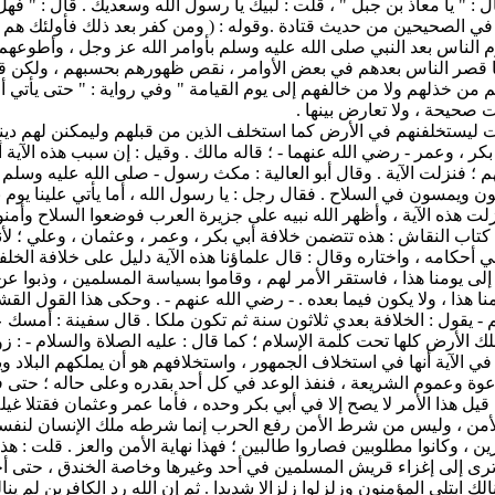
ل : " يا معاذ بن جبل " ، قلت : لبيك يا رسول الله وسعديك . قال : " فهل 
جاه في الصحيحين من حديث قتادة .وقوله : ( ومن كفر بعد ذلك فأولئك 
قوم الناس بعد النبي صلى الله عليه وسلم بأوامر الله عز وجل ، وأطوع
. ولما قصر الناس بعدهم في بعض الأوامر ، نقص ظهورهم بحسبهم ، ولكن
ن خذلهم ولا من خالفهم إلى يوم القيامة " وفي رواية : " حتى يأتي أمر 
 صحيحة ، ولا تعارض بينها .
حات ليستخلفنهم في الأرض كما استخلف الذين من قبلهم وليمكنن لهم دينه
ر ، وعمر - رضي الله عنهما - ؛ قاله مالك . وقيل : إن سبب هذه الآي
م ؛ فنزلت الآية . وقال أبو العالية : مكث رسول - صلى الله عليه وسلم
ون ويمسون في السلاح . فقال رجل : يا رسول الله ، أما يأتي علينا يوم نأ
 هذه الآية ، وأظهر الله نبيه على جزيرة العرب فوضعوا السلاح وأمنوا
 كتاب النقاش : هذه تتضمن خلافة أبي بكر ، وعمر ، وعثمان ، وعلي ؛ لأن
ي أحكامه ، واختاره وقال : قال علماؤنا هذه الآية دليل على خلافة الخلف
لى يومنا هذا ، فاستقر الأمر لهم ، وقاموا بسياسة المسلمين ، وذبوا عن ح
نا هذا ، ولا يكون فيما بعده . - رضي الله عنهم - . وحكى هذا القول ال
 يقول : الخلافة بعدي ثلاثون سنة ثم تكون ملكا . قال سفينة : أمسك ع
ك الأرض كلها تحت كلمة الإسلام ؛ كما قال : عليه الصلاة والسلام - :
ي الآية أنها في استخلاف الجمهور ، واستخلافهم هو أن يملكهم البلاد 
الدعوة وعموم الشريعة ، فنفذ الوعد في كل أحد بقدره وعلى حاله ؛ حتى 
ن قيل هذا الأمر لا يصح إلا في أبي بكر وحده ، فأما عمر وعثمان فقتلا غ
أمن ، وليس من شرط الأمن رفع الحرب إنما شرطه ملك الإنسان لنفسه با
 ، وكانوا مطلوبين فصاروا طالبين ؛ فهذا نهاية الأمن والعز . قلت : هذ
ا ترى إلى إغزاء قريش المسلمين في أحد وغيرها وخاصة الخندق ، حتى 
ك ابتلي المؤمنون وزلزلوا زلزالا شديدا . ثم إن الله رد الكافرين لم ين