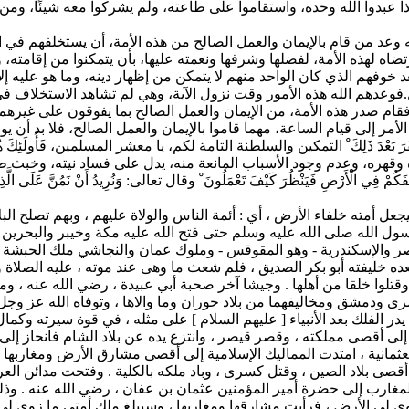
، إذا عبدوا الله وحده، واستقاموا على طاعته، ولم يشركوا معه شيئًا، و
ه وعد من قام بالإيمان والعمل الصالح من هذه الأمة، أن يستخلفهم في ا
ارتضاه لهذه الأمة، لفضلها وشرفها ونعمته عليها، بأن يتمكنوا من إقامت
عد خوفهم الذي كان الواحد منهم لا يتمكن من إظهار دينه، وما هو عليه إ
وعدهم الله هذه الأمور وقت نزول الآية، وهي لم تشاهد الاستخلاف في ا
له، فقام صدر هذه الأمة، من الإيمان والعمل الصالح بما يفوقون على غي
ال الأمر إلى قيام الساعة، مهما قاموا بالإيمان والعمل الصالح، فلا بد أن
َعْدَ ذَلِكَ ْ التمكين والسلطنة التامة لكم، يا معشر المسلمين، فَأُولَئِكَ
قهره، وعدم وجود الأسباب المانعة منه، يدل على فساد نيته، وخبث طويته،
نْظُرَ كَيْفَ تَعْمَلُونَ ْ وقال تعالى: وَنُرِيدُ أَنْ نَمُنَّ عَلَى الَّذِينَ اسْتُضْعِفُوا
عل أمته خلفاء الأرض ، أي : أئمة الناس والولاة عليهم ، وبهم تصلح البل
 رسول الله صلى الله عليه وسلم حتى فتح الله عليه مكة وخيبر والبحري
الإسكندرية - وهو المقوقس - وملوك عمان والنجاشي ملك الحبشة ، ال
 بعده خليفته أبو بكر الصديق ، فلم شعث ما وهى عند موته ، عليه الصلا
 وقتلوا خلقا من أهلها . وجيشا آخر صحبة أبي عبيدة ، رضي الله عنه ، و
ى ودمشق ومخاليفهما من بلاد حوران وما والاها ، وتوفاه الله عز وجل ،
ر الفلك بعد الأنبياء [ عليهم السلام ] على مثله ، في قوة سيرته وكمال 
إلى أقصى مملكته ، وقصر قيصر ، وانتزع يده عن بلاد الشام فانحاز إلى 
عثمانية ، امتدت المماليك الإسلامية إلى أقصى مشارق الأرض ومغاربها ،
 أقصى بلاد الصين ، وقتل كسرى ، وباد ملكه بالكلية . وفتحت مدائن ال
مغارب إلى حضرة أمير المؤمنين عثمان بن عفان ، رضي الله عنه . وذلك
ى لي الأرض ، فرأيت مشارقها ومغاربها ، وسيبلغ ملك أمتي ما زوي لي م