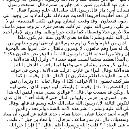
فيان ، عن عبد الملك بن عمير ، عن جابر بن سمرة قال : سمعت رسول
 فسألت أبي : ماذا قال رسول الله صلى الله عليه وسلم؟ فقال : "
معه أحاديث أخروهذا الحديث فيه دلالة على أنه لا بد من وجود اثني
 يلون فيعدلون . وقد وقعت البشارة بهم في الكتب المتقدمة ، ثم لا
 ثم علي ، رضي الله عنهم . ثم كانت بعدهم فترة ، ثم وجد منهم ما شاء
ملأ الأرض عدلا وقسطا ، كما ملئت جورا وظلما .وقد روى الإمام أحمد
 الله عليه وسلم : الخلافة بعدي ثلاثون سنة ، ثم يكون ملكا
 الذين من قبلهم وليمكنن لهم دينهم الذي ارتضى لهم وليبدلنهم من
ك له سرا وهم خائفون ، لا يؤمرون بالقتال ، حتى أمروا بعد بالهجرة
 إن رجلا من أصحابه قال : يا رسول الله ، أبد الدهر نحن خائفون هكذا؟
لملأ العظيم محتبيا ليست فيهم حديدة " . وأنزل الله هذه الآية ،
ة أبي بكر وعمر وعثمان حتى وقعوا فيما وقعوا ، فأدخل [ الله ]
ذه الآية .وقال البراء بن عازب : نزلت هذه الآية ، ونحن في خوف
شديد .وهذه الآية الكريمة كقوله تعالى : ( واذكروا إذ أنتم قليل مستضعفون في الأرض تخافون أن يتخطفكم الناس فآواكم وأيدكم بنصره ورزقكم من الطيبات لعلكم تشكرون ) [ الأنفال : 26 ] .وقوله : ( كما
استخلف الذين من قبلهم ) كما قال تعالى عن موسى ، عليه السلام ، أنه قال لقومه : ( عسى ربكم أن يهلك عدوكم ويستخلفكم في الأرض فينظر كيف تعملون ) [ الأعراف : 129 ] ، وقال تعالى : ( ونريد أن نمن
على الذين استضعفوا في الأرض ونجعلهم أئمة ونجعلهم الوارثين ونمكن لهم في الأرض ونري فرعون وهامان وجنودهما منهم ما كانوا يحذرون ) [ القصص : 5 ، 6 ] .وقوله : ( وليمكنن لهم دينهم الذي ارتضى لهم
 ، ولكن قد سمعت بها . قال : " فوالذي نفسي بيده ، ليتمن الله هذا
عم ، كسرى بن هرمز ، وليبذلن المال حتى لا يقبله أحد " . قال عدي
ونن الثالثة; لأن رسول الله صلى الله عليه وسلم قد قالها .وقال
ى الله عليه وسلم : " بشر هذه الأمة بالسناء والرفعة ، والدين
إمام أحمد :حدثنا عفان ، حدثنا همام ، حدثنا قتادة عن أنس ، أن معاذ
وسعديك . قال : ثم سار ساعة ، ثم قال : " يا معاذ بن جبل " ، قلت :
على العباد " ؟ قلت : الله ورسوله أعلم . قال : " [ فإن ] حق الله