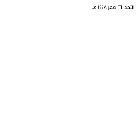
الأحد، ٢٦ صفر ١٤٤٨ هـ