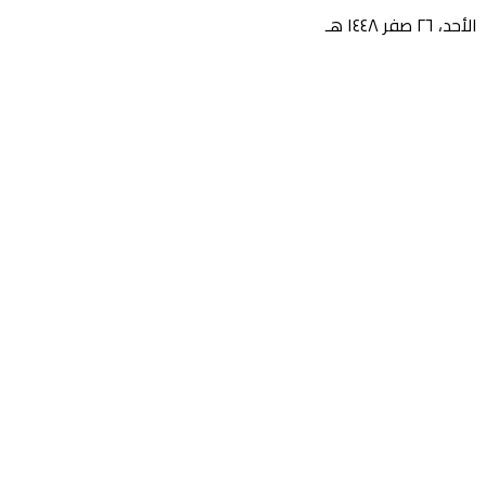
الأحد، ٢٦ صفر ١٤٤٨ هـ