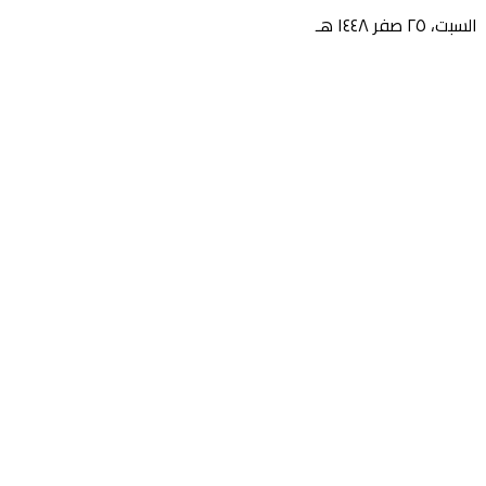
السبت، ٢٥ صفر ١٤٤٨ هـ