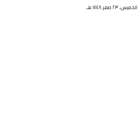
الخميس، ٢٣ صفر ١٤٤٨ هـ