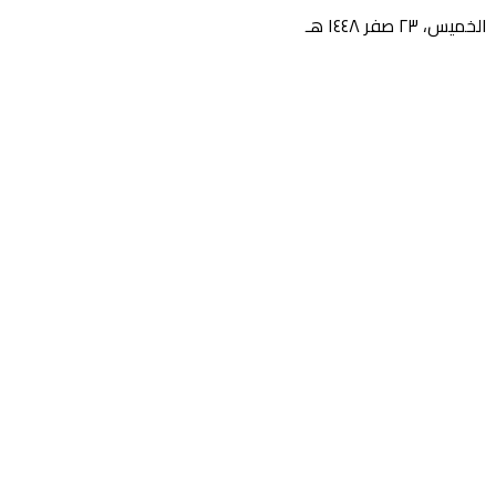
الخميس، ٢٣ صفر ١٤٤٨ هـ