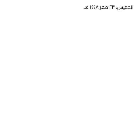
الخميس، ٢٣ صفر ١٤٤٨ هـ