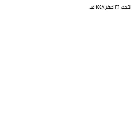
الأحد، ٢٦ صفر ١٤٤٨ هـ