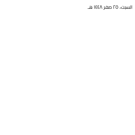
السبت، ٢٥ صفر ١٤٤٨ هـ