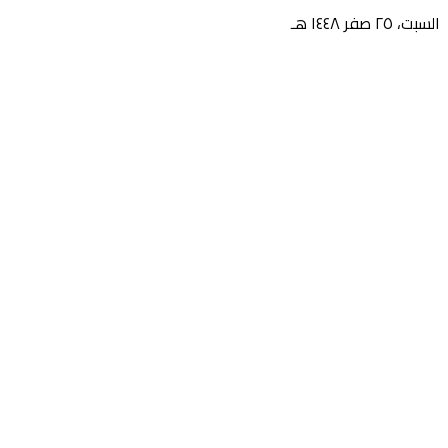
السبت، ٢٥ صفر ١٤٤٨ هـ