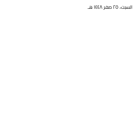
السبت، ٢٥ صفر ١٤٤٨ هـ