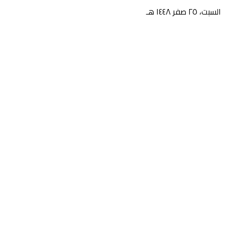
السبت، ٢٥ صفر ١٤٤٨ هـ