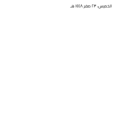
الخميس، ٢٣ صفر ١٤٤٨ هـ