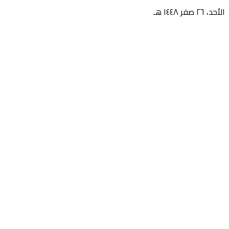
الأحد، ٢٦ صفر ١٤٤٨ هـ