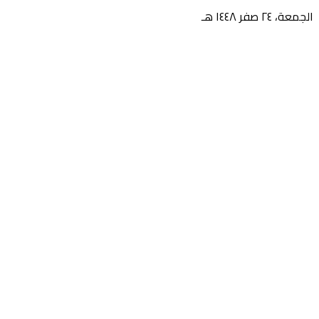
الجمعة، ٢٤ صفر ١٤٤٨ هـ