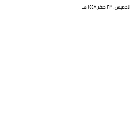
الخميس، ٢٣ صفر ١٤٤٨ هـ