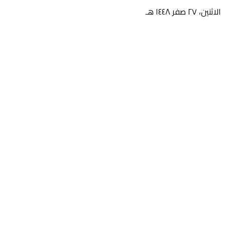
الاثنين، ٢٧ صفر ١٤٤٨ هـ