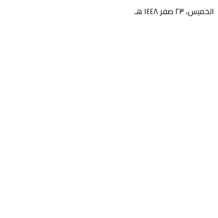
الخميس، ٢٣ صفر ١٤٤٨ هـ