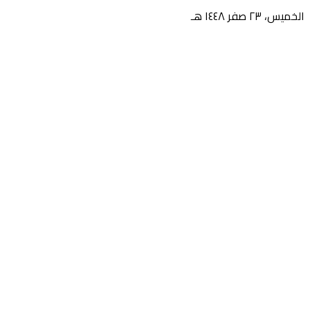
الخميس، ٢٣ صفر ١٤٤٨ هـ