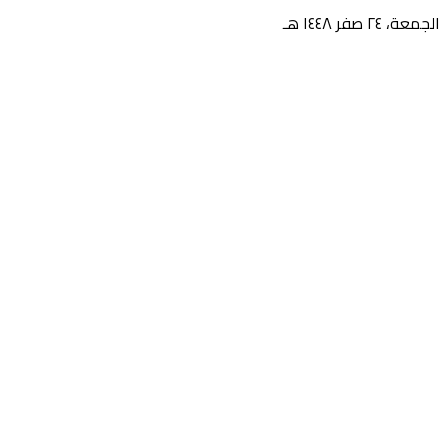
الجمعة، ٢٤ صفر ١٤٤٨ هـ