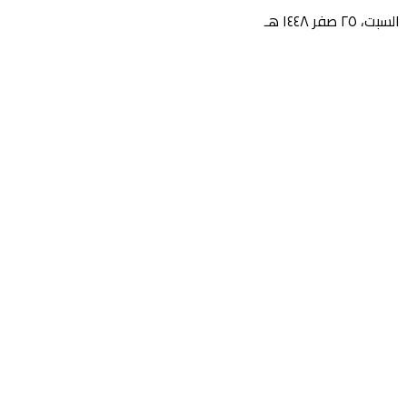
السبت، ٢٥ صفر ١٤٤٨ هـ