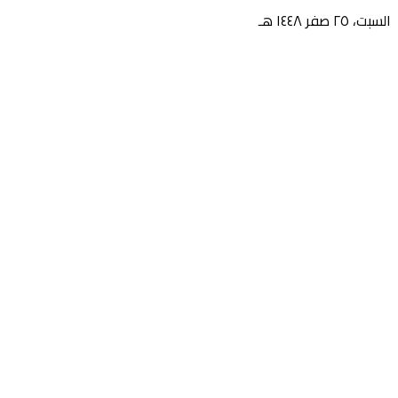
السبت، ٢٥ صفر ١٤٤٨ هـ