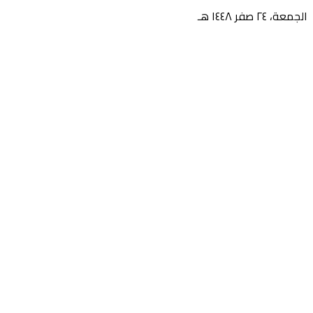
الجمعة، ٢٤ صفر ١٤٤٨ هـ