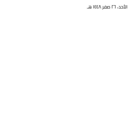
الأحد، ٢٦ صفر ١٤٤٨ هـ