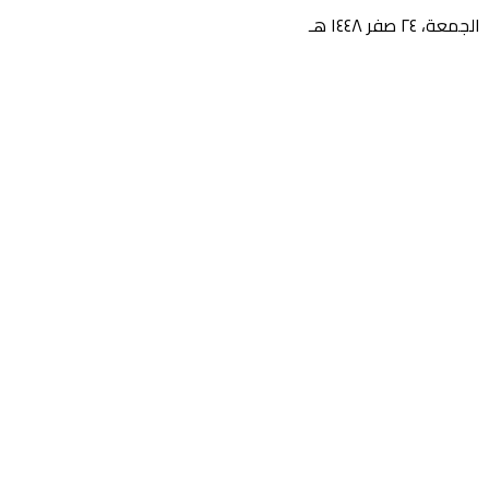
الجمعة، ٢٤ صفر ١٤٤٨ هـ