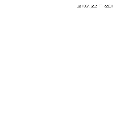
الأحد، ٢٦ صفر ١٤٤٨ هـ