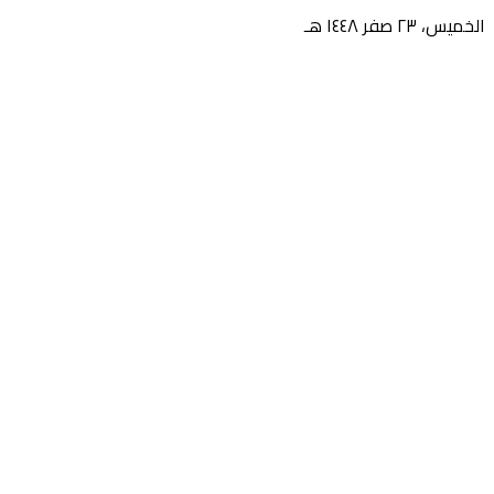
الخميس، ٢٣ صفر ١٤٤٨ هـ