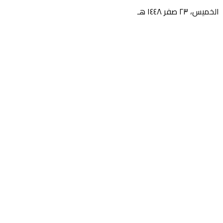
الخميس، ٢٣ صفر ١٤٤٨ هـ