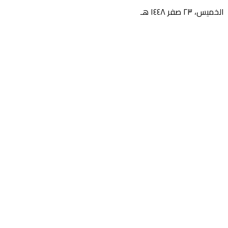
الخميس، ٢٣ صفر ١٤٤٨ هـ