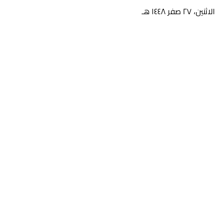
الاثنين، ٢٧ صفر ١٤٤٨ هـ